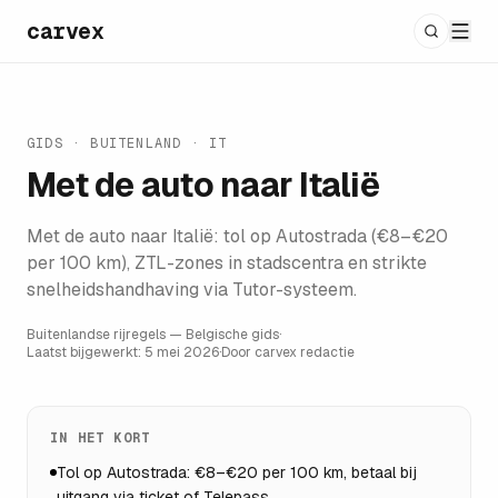
carvex
GIDS · BUITENLAND ·
IT
Met de auto naar
Italië
Met de auto naar Italië: tol op Autostrada (€8–€20
per 100 km), ZTL-zones in stadscentra en strikte
snelheidshandhaving via Tutor-systeem.
Buitenlandse rijregels — Belgische gids
·
Laatst bijgewerkt:
5 mei 2026
·
Door carvex redactie
IN HET KORT
Tol op Autostrada: €8–€20 per 100 km, betaal bij
uitgang via ticket of Telepass.