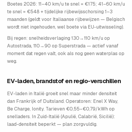
Boetes 2026: 11–40 km/u te snel = €175; 41–60 km/u
te snel = €548 + tijdelijke rijbewijsschorsing 1–3
maanden (geldt voor Italiaanse rijbewijzen — Belgisch
wordt niet ingehouden, wel boete via EU-uitwisseling).
Bij regen: snelheidsverlaging 130→110 km/u op
Autostrada, 110→90 op Superstrada — actief vanaf
moment dat regen valt, ook als nog geen waterplas op
weg.
EV-laden, brandstof en regio-verschillen
EV-laden in Italië groeit snel maar minder densiteit
dan Frankrijk of Duitsland. Operatoren: Enel X Way,
Be Charge, Ionity. Tarieven €0,55–€0,79/kWh op
snelladers. In Zuid-Italië (Apulië, Calabrië, Sicilië):
laad-densiteit beperkt — plan zorgvuldig.