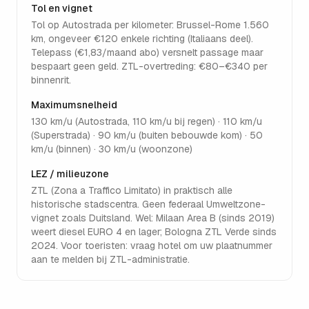
Tol en vignet
Tol op Autostrada per kilometer: Brussel-Rome 1.560
km, ongeveer €120 enkele richting (Italiaans deel).
Telepass (€1,83/maand abo) versnelt passage maar
bespaart geen geld. ZTL-overtreding: €80–€340 per
binnenrit.
Maximumsnelheid
130 km/u (Autostrada, 110 km/u bij regen) · 110 km/u
(Superstrada) · 90 km/u (buiten bebouwde kom) · 50
km/u (binnen) · 30 km/u (woonzone)
LEZ / milieuzone
ZTL (Zona a Traffico Limitato) in praktisch alle
historische stadscentra. Geen federaal Umweltzone-
vignet zoals Duitsland. Wel: Milaan Area B (sinds 2019)
weert diesel EURO 4 en lager; Bologna ZTL Verde sinds
2024. Voor toeristen: vraag hotel om uw plaatnummer
aan te melden bij ZTL-administratie.