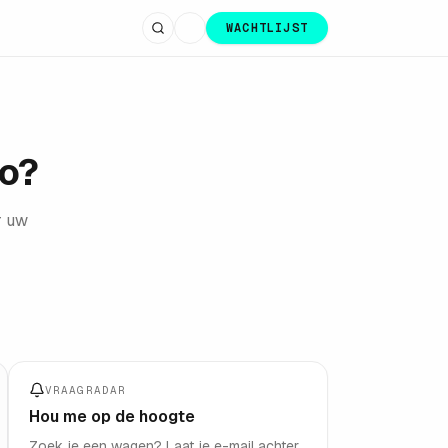
WACHTLIJST
to?
r uw
VRAAGRADAR
Hou me op de hoogte
Zoek je een wagen? Laat je e-mail achter