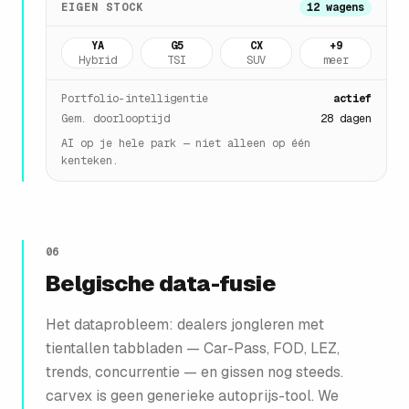
EIGEN STOCK
12 wagens
YA
G5
CX
+9
Hybrid
TSI
SUV
meer
Portfolio-intelligentie
actief
Gem. doorlooptijd
28 dagen
AI op je hele park — niet alleen op één
kenteken.
06
Belgische data-fusie
Het dataprobleem: dealers jongleren met
tientallen tabbladen — Car-Pass, FOD, LEZ,
trends, concurrentie — en gissen nog steeds.
carvex is geen generieke autoprijs-tool. We