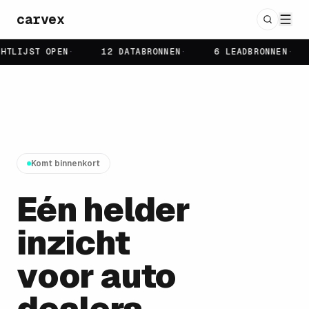
carvex
HTLIJST OPEN
·
12 DATABRONNEN
·
6 LEADBRONNEN
·
Komt binnenkort
Eén helder
inzicht
voor auto