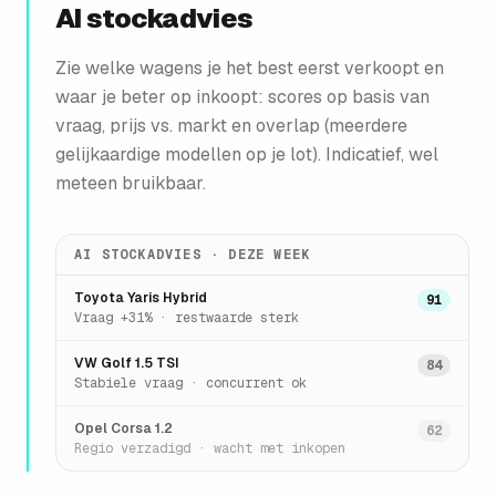
AI stockadvies
Zie welke wagens je het best eerst verkoopt en
waar je beter op inkoopt: scores op basis van
vraag, prijs vs. markt en overlap (meerdere
gelijkaardige modellen op je lot). Indicatief, wel
meteen bruikbaar.
AI STOCKADVIES · DEZE WEEK
Toyota Yaris Hybrid
91
Vraag +31% · restwaarde sterk
VW Golf 1.5 TSI
84
Stabiele vraag · concurrent ok
Opel Corsa 1.2
62
Regio verzadigd · wacht met inkopen