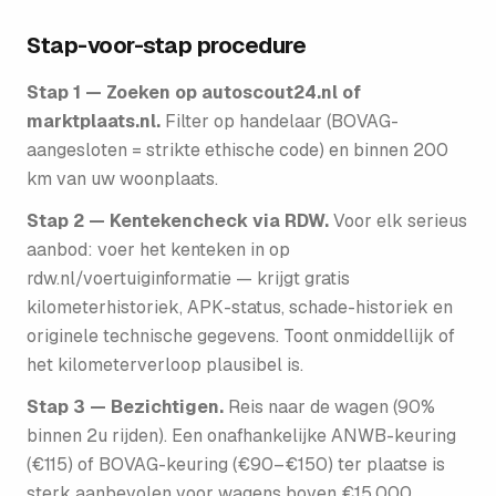
Stap-voor-stap procedure
Stap 1 — Zoeken op autoscout24.nl of
marktplaats.nl.
Filter op handelaar (BOVAG-
aangesloten = strikte ethische code) en binnen 200
km van uw woonplaats.
Stap 2 — Kentekencheck via RDW.
Voor elk serieus
aanbod: voer het kenteken in op
rdw.nl/voertuiginformatie — krijgt gratis
kilometerhistoriek, APK-status, schade-historiek en
originele technische gegevens. Toont onmiddellijk of
het kilometerverloop plausibel is.
Stap 3 — Bezichtigen.
Reis naar de wagen (90%
binnen 2u rijden). Een onafhankelijke ANWB-keuring
(€115) of BOVAG-keuring (€90–€150) ter plaatse is
sterk aanbevolen voor wagens boven €15.000.