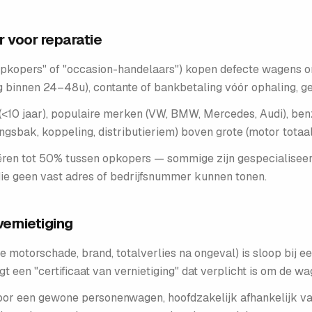
 voor reparatie
pkopers" of "occasion-handelaars") kopen defecte wagens o
g binnen 24–48u), contante of bankbetaling vóór ophaling, g
 (<10 jaar), populaire merken (VW, BMW, Mercedes, Audi), b
ingsbak, koppeling, distributieriem) boven grote (motor totaal
ariëren tot 50% tussen opkopers — sommige zijn gespecialis
e geen vast adres of bedrijfsnummer kunnen tonen.
vernietiging
re motorschade, brand, totalverlies na ongeval) is sloop bij
jgt een "certificaat van vernietiging" dat verplicht is om de wag
or een gewone personenwagen, hoofdzakelijk afhankelijk van