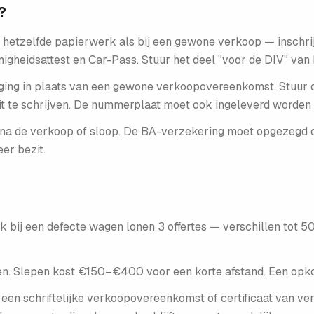
?
hetzelfde papierwerk als bij een gewone verkoop — inschrijvi
rmigheids­attest en Car-Pass. Stuur het deel "voor de DIV" va
ietiging in plaats van een gewone verkoopovereenkomst. Stuur 
t te schrijven. De nummerplaat moet ook ingeleverd worden b
k na de verkoop of sloop. De BA-verzekering moet opgezegd o
er bezit.
k bij een defecte wagen lonen 3 offertes — verschillen tot 50
n. Slepen kost €150–€400 voor een korte afstand. Een opkoper
een schriftelijke verkoopovereenkomst of certificaat van ver