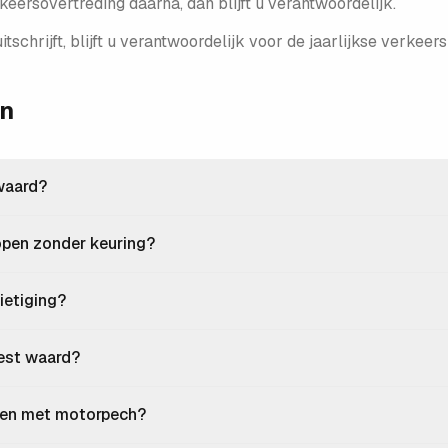
keers­overtreding daarna, dan blijft u verantwoordelijk.
 uitschrijft, blijft u verantwoordelijk voor de jaarlijkse verkee
en
waard?
open zonder keuring?
nietiging?
est waard?
agen met motorpech?