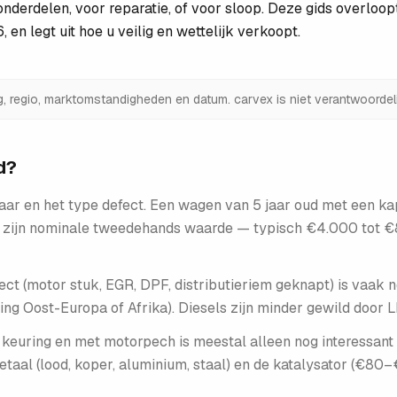
onderdelen, voor reparatie, of voor sloop. Deze gids overloopt 
en legt uit hoe u veilig en wettelijk verkoopt.
ng, regio, marktomstandigheden en datum. carvex is niet verantwoordeli
d?
aar en het type defect. Een wagen van 5 jaar oud met een 
n zijn nominale tweedehands waarde — typisch €4.000 tot €
fect (motor stuk, EGR, DPF, distributieriem geknapt) is va
ing Oost-Europa of Afrika). Diesels zijn minder gewild door LE
 keuring en met motorpech is meestal alleen nog interessan
aal (lood, koper, aluminium, staal) en de katalysator (€80–