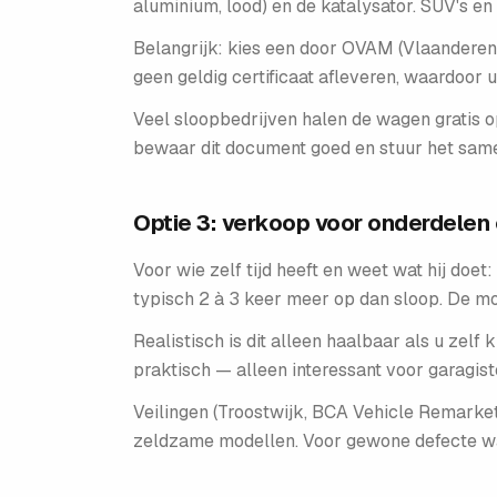
aluminium, lood) en de katalysator. SUV's 
Belangrijk: kies een door OVAM (Vlaanderen
geen geldig certificaat afleveren, waardoor u
Veel sloopbedrijven halen de wagen gratis op
bewaar dit document goed en stuur het same
Optie 3: verkoop voor onderdelen o
Voor wie zelf tijd heeft en weet wat hij do
typisch 2 à 3 keer meer op dan sloop. De mo
Realistisch is dit alleen haalbaar als u zel
praktisch — alleen interessant voor garagiste
Veilingen (Troostwijk, BCA Vehicle Remarketi
zeldzame modellen. Voor gewone defecte wag