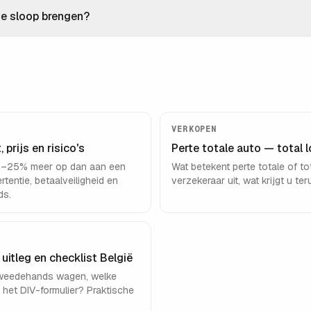
de sloop brengen?
VERKOPEN
prijs en risico's
Perte totale auto — total l
 15–25% meer op dan aan een
Wat betekent perte totale of t
tentie, betaalveiligheid en
verzekeraar uit, wat krijgt u t
ds.
tleg en checklist België
tweedehands wagen, welke
 het DIV-formulier? Praktische