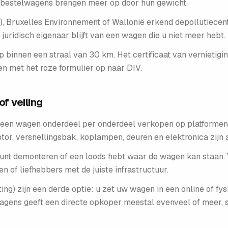
en bestelwagens brengen meer op door hun gewicht.
), Bruxelles Environnement of Wallonië erkend depollutiece
 juridisch eigenaar blijft van een wagen die u niet meer hebt.
 binnen een straal van 30 km. Het certificaat van vernietigin
n met het roze formulier op naar DIV.
f veiling
et: een wagen onderdeel per onderdeel verkopen op platforme
tor, versnellingsbak, koplampen, deuren en elektronica zijn a
f kunt demonteren of een loods hebt waar de wagen kan staan. V
n of liefhebbers met de juiste infrastructuur.
ng) zijn een derde optie: u zet uw wagen in een online of fys
ens geeft een directe opkoper meestal evenveel of meer, s