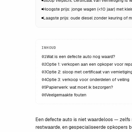
Sloop verplicht: certificaat van vernietiging is 
Hoogste prijs: jonge wagen (<10 jaar) met klein
Laagste prijs: oude diesel zonder keuring of
INHOUD
01
Wat is een defecte auto nog waard?
02
Optie 1: verkopen aan een opkoper voor repa
03
Optie 2: sloop met certificaat van vernietigin
04
Optie 3: verkoop voor onderdelen of veiling
05
Papierwerk: wat moet ik bezorgen?
06
Veelgemaakte fouten
Een defecte auto is niet waardeloos — zelfs 
restwaarde, en gespecialiseerde opkopers be