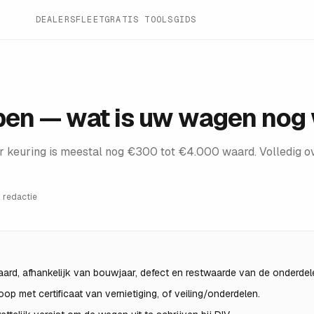
DEALERS
FLEET
GRATIS TOOLS
GIDS
pen — wat is uw wagen nog
keuring is meestal nog €300 tot €4.000 waard. Volledig over
 redactie
rd, afhankelijk van bouwjaar, defect en restwaarde van de onderdel
op met certificaat van vernietiging, of veiling/onderdelen.