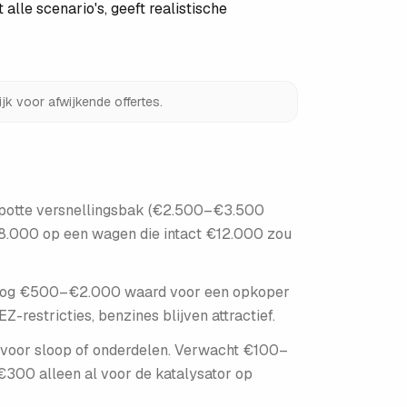
alle scenario's, geeft realistische
jk voor afwijkende offertes.
kapotte versnellingsbak (€2.500–€3.500
8.000 op een wagen die intact €12.000 zou
ak nog €500–€2.000 waard voor een opkoper
Z-restricties, benzines blijven attractief.
t voor sloop of onderdelen. Verwacht €100–
€300 alleen al voor de katalysator op