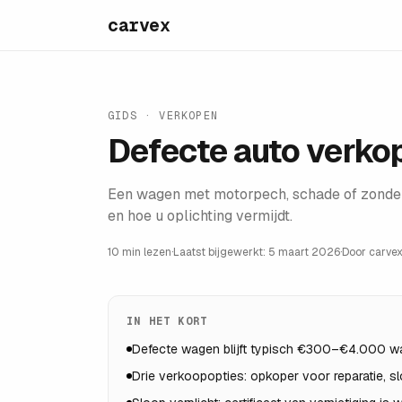
carvex
GIDS ·
VERKOPEN
Defecte auto verko
Een wagen met motorpech, schade of zonder 
en hoe u oplichting vermijdt.
10 min lezen
·
Laatst bijgewerkt:
5 maart 2026
·
Door
carvex
IN HET KORT
Defecte wagen blijft typisch €300–€4.000 waa
Drie verkoopopties: opkoper voor reparatie, slo