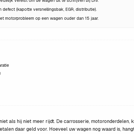
wettelijk vereist om de wagen uit te schrijven bij DIV.
 defect (kapotte versnellingsbak, EGR, distributie).
 met motorprobleem op een wagen ouder dan 15 jaar.
ratie
g
niet als hij niet meer rijdt. De carrosserie, motoronderdelen,
talen daar geld voor. Hoeveel uw wagen nog waard is, hangt 