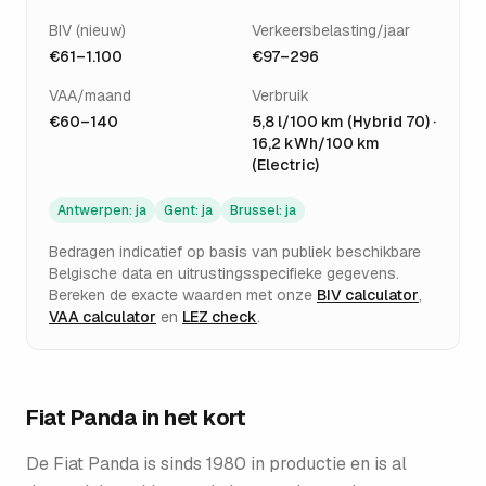
BIV (nieuw)
Verkeersbelasting/jaar
€61–1.100
€97–296
VAA/maand
Verbruik
€60–140
5,8 l/100 km (Hybrid 70) ·
16,2 kWh/100 km
(Electric)
Antwerpen
:
ja
Gent
:
ja
Brussel
:
ja
Bedragen indicatief op basis van publiek beschikbare
Belgische data en uitrustingsspecifieke gegevens.
Bereken de exacte waarden met onze
BIV calculator
,
VAA calculator
en
LEZ check
.
Fiat Panda
in het kort
De Fiat Panda is sinds 1980 in productie en is al