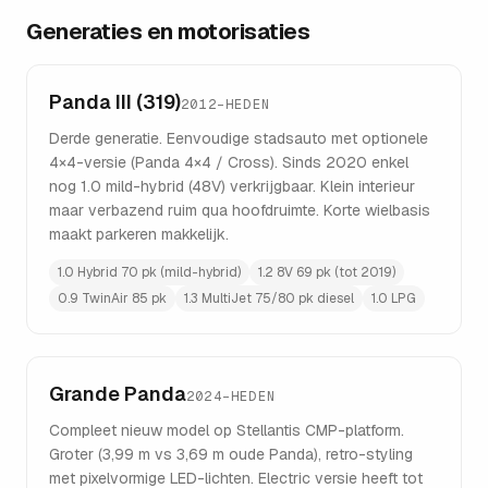
Generaties en motorisaties
Panda III (319)
2012–HEDEN
Derde generatie. Eenvoudige stadsauto met optionele
4×4-versie (Panda 4×4 / Cross). Sinds 2020 enkel
nog 1.0 mild-hybrid (48V) verkrijgbaar. Klein interieur
maar verbazend ruim qua hoofdruimte. Korte wielbasis
maakt parkeren makkelijk.
1.0 Hybrid 70 pk (mild-hybrid)
1.2 8V 69 pk (tot 2019)
0.9 TwinAir 85 pk
1.3 MultiJet 75/80 pk diesel
1.0 LPG
Grande Panda
2024–HEDEN
Compleet nieuw model op Stellantis CMP-platform.
Groter (3,99 m vs 3,69 m oude Panda), retro-styling
met pixelvormige LED-lichten. Electric versie heeft tot