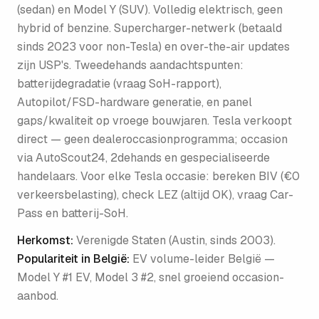
(sedan) en Model Y (SUV). Volledig elektrisch, geen
hybrid of benzine. Supercharger-netwerk (betaald
sinds 2023 voor non-Tesla) en over-the-air updates
zijn USP's. Tweedehands aandachtspunten:
batterijdegradatie (vraag SoH-rapport),
Autopilot/FSD-hardware generatie, en panel
gaps/kwaliteit op vroege bouwjaren. Tesla verkoopt
direct — geen dealeroccasionprogramma; occasion
via AutoScout24, 2dehands en gespecialiseerde
handelaars. Voor elke Tesla occasie: bereken BIV (€0
verkeersbelasting), check LEZ (altijd OK), vraag Car-
Pass en batterij-SoH.
Herkomst:
Verenigde Staten (Austin, sinds 2003)
.
Populariteit in België:
EV volume-leider België —
Model Y #1 EV, Model 3 #2, snel groeiend occasion-
aanbod
.