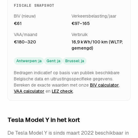
FISCALE SNAPSHOT
BIV (nieuw)
Verkeersbelasting/jaar
€61
€97–165
VAA/maand
Verbruik
€180–320
16,9 kWh/100 km (WLTP,
gemengd)
Antwerpen
:
ja
Gent
:
ja
Brussel
:
ja
Bedragen indicatief op basis van publiek beschikbare
Belgische data en uitrustingsspecifieke gegevens.
Bereken de exacte waarden met onze
BIV calculator
,
VAA calculator
en
LEZ check
.
Tesla Model Y
in het kort
De Tesla Model Y is sinds maart 2022 beschikbaar in