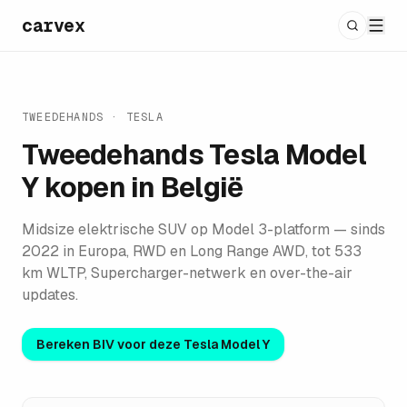
carvex
TWEEDEHANDS ·
TESLA
Tweedehands
Tesla Model
Y
kopen in België
Midsize elektrische SUV op Model 3-platform — sinds
2022 in Europa, RWD en Long Range AWD, tot 533
km WLTP, Supercharger-netwerk en over-the-air
updates.
Bereken BIV voor deze
Tesla Model Y