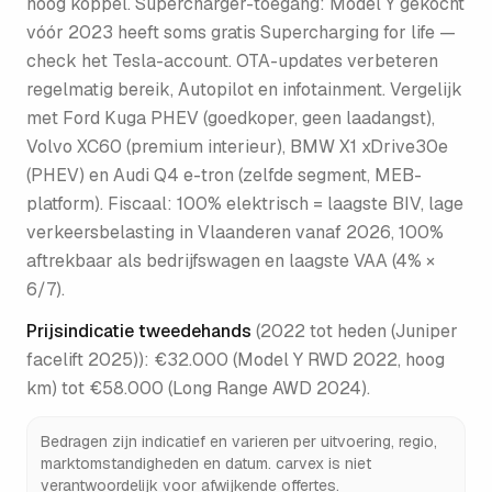
hoog koppel. Supercharger-toegang: Model Y gekocht
vóór 2023 heeft soms gratis Supercharging for life —
check het Tesla-account. OTA-updates verbeteren
regelmatig bereik, Autopilot en infotainment. Vergelijk
met Ford Kuga PHEV (goedkoper, geen laadangst),
Volvo XC60 (premium interieur), BMW X1 xDrive30e
(PHEV) en Audi Q4 e-tron (zelfde segment, MEB-
platform). Fiscaal: 100% elektrisch = laagste BIV, lage
verkeersbelasting in Vlaanderen vanaf 2026, 100%
aftrekbaar als bedrijfswagen en laagste VAA (4% ×
6/7).
Prijsindicatie tweedehands
(
2022 tot heden (Juniper
facelift 2025)
):
€32.000 (Model Y RWD 2022, hoog
km) tot €58.000 (Long Range AWD 2024)
.
Bedragen zijn indicatief en varieren per uitvoering, regio,
marktomstandigheden en datum. carvex is niet
verantwoordelijk voor afwijkende offertes.