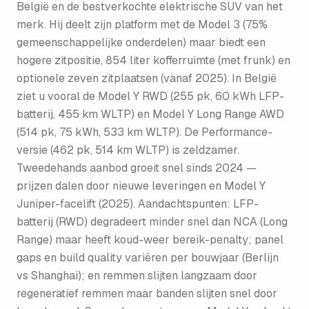
België en de bestverkochte elektrische SUV van het
merk. Hij deelt zijn platform met de Model 3 (75%
gemeenschappelijke onderdelen) maar biedt een
hogere zitpositie, 854 liter kofferruimte (met frunk) en
optionele zeven zitplaatsen (vanaf 2025). In België
ziet u vooral de Model Y RWD (255 pk, 60 kWh LFP-
batterij, 455 km WLTP) en Model Y Long Range AWD
(514 pk, 75 kWh, 533 km WLTP). De Performance-
versie (462 pk, 514 km WLTP) is zeldzamer.
Tweedehands aanbod groeit snel sinds 2024 —
prijzen dalen door nieuwe leveringen en Model Y
Juniper-facelift (2025). Aandachtspunten: LFP-
batterij (RWD) degradeert minder snel dan NCA (Long
Range) maar heeft koud-weer bereik-penalty; panel
gaps en build quality variëren per bouwjaar (Berlijn
vs Shanghai); en remmen slijten langzaam door
regeneratief remmen maar banden slijten snel door