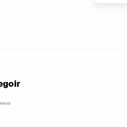
egoir
anbod.