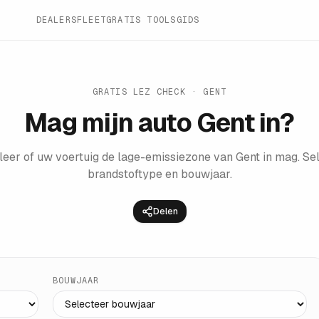
DEALERS
FLEET
GRATIS TOOLS
GIDS
GRATIS LEZ CHECK · GENT
Mag mijn auto Gent in?
leer of uw voertuig de lage-emissiezone van Gent in mag. Se
brandstoftype en bouwjaar.
Delen
BOUWJAAR