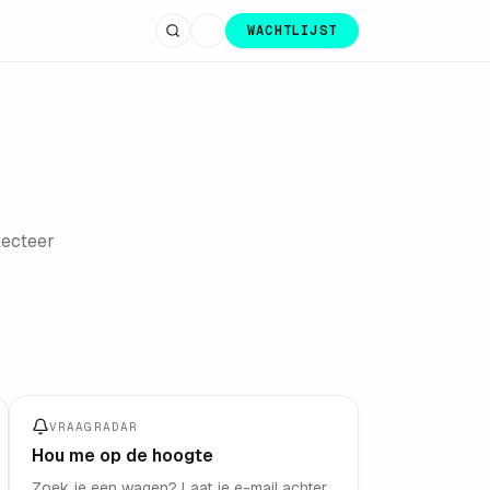
WACHTLIJST
lecteer
VRAAGRADAR
Hou me op de hoogte
Zoek je een wagen? Laat je e-mail achter