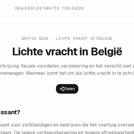
DEALERS
FLEET
GRATIS TOOLS
GIDS
GRATIS GIDS · LICHTE VRACHT UITGELEGD
Lichte vracht in België
chrijving, fiscale voordelen, verzekering en het verschil met
nenwagen. Wanneer loont het om als lichte vracht in te schr
Delen
ressant?
eressant voor zelfstandigen en bedrijven die het voertuig over
delaars. De lagere verkeersbelasting en hogere aftrekbaarhe