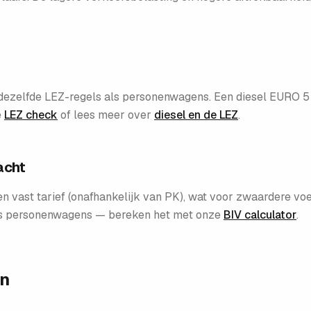
r dezelfde LEZ-regels als personenwagens. Een diesel EURO
e
LEZ check
of lees meer over
diesel en de LEZ
.
acht
en vast tarief (onafhankelijk van PK), wat voor zwaardere vo
ls personenwagens — bereken het met onze
BIV calculator
.
en