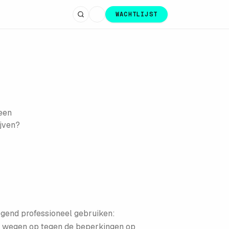
WACHTLIJST
 een
ijven?
wegend professioneel gebruiken:
id wegen op tegen de beperkingen op