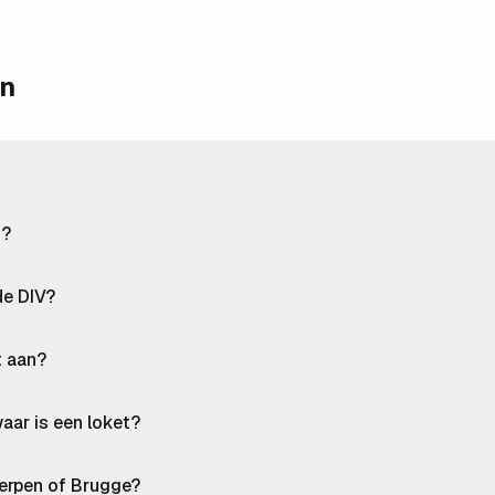
en
k?
de DIV?
t aan?
aar is een loket?
erpen of Brugge?