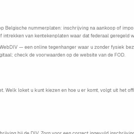
op Belgische nummerplaten: inschrijving na aankoop of import,
f intrekken van kentekenplaten waar dat federaal geregeld w
 WebDIV — een online tegenhanger waar u zonder fysiek bez
digitaal; check de voorwaarden op de website van de FOD.
. Welk loket u kunt kiezen en hoe u er komt, volgt uit het of
ijving bij de DIV. Zorg voor een correct ingevuld inschrijvin