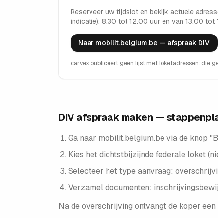
Reserveer uw tijdslot en bekijk actuele adress
indicatie):
8.30 tot 12.00 uur en van 13.00 tot
Naar mobilit.belgium.be — afspraak DIV
carvex publiceert geen lijst met loketadressen: die 
DIV afspraak maken — stappenpl
Ga naar mobilit.belgium.be via de knop "
Kies het dichtstbijzijnde federale loket 
Selecteer het type aanvraag: overschrijvin
Verzamel documenten: inschrijvingsbewijs,
Na de overschrijving ontvangt de koper een