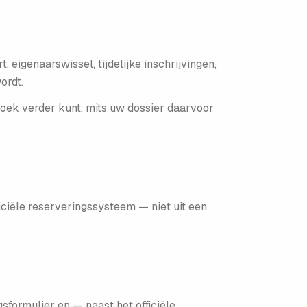
 eigenaarswissel, tijdelijke inschrijvingen,
ordt.
oek verder kunt, mits uw dossier daarvoor
ficiële reserveringssysteem — niet uit een
gsformulier en — naast het officiële