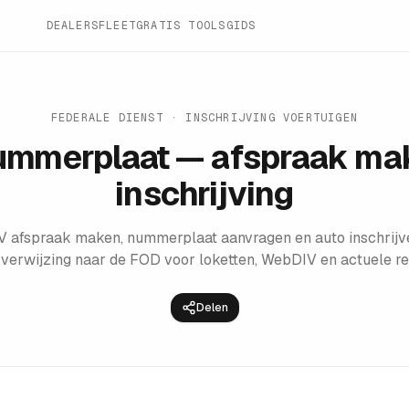
DEALERS
FLEET
GRATIS TOOLS
GIDS
FEDERALE DIENST · INSCHRIJVING VOERTUIGEN
ummerplaat — afspraak ma
inschrijving
V afspraak maken, nummerplaat aanvragen en auto inschrijv
verwijzing naar de FOD voor loketten, WebDIV en actuele re
Delen