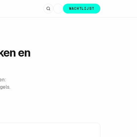
WACHTLIJST
ken en
en:
gels.