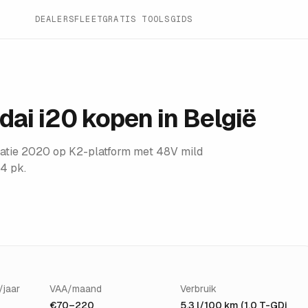
DEALERS
FLEET
GRATIS TOOLS
GIDS
dai i20
kopen in België
atie 2020 op K2-platform met 48V mild
4 pk.
/jaar
VAA/maand
Verbruik
€70–220
5,3 l/100 km (1.0 T-GDi