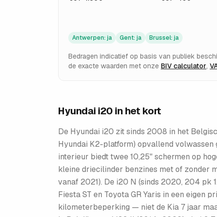
Antwerpen
:
ja
Gent
:
ja
Brussel
:
ja
Bedragen indicatief op basis van publiek besch
de exacte waarden met onze
BIV calculator
,
VA
Hyundai i20
in het kort
De Hyundai i20 zit sinds 2008 in het Belgis
Hyundai K2-platform) opvallend volwassen g
interieur biedt twee 10,25" schermen op hog
kleine driecilinder benzines met of zonder
vanaf 2021). De i20 N (sinds 2020, 204 pk 1
Fiesta ST en Toyota GR Yaris in een eigen pr
kilometerbeperking — niet de Kia 7 jaar ma