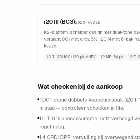
i20 III (BC3)
2020–HEDEN
K2-platform, scherper design met dual-tone da
verlaagt CO₂ met circa 5%. i20 N met 6-bak ha
keuze.
1.0 T-GDi 100/120 pk MHEV
1.2 MPi 84 pk
1.6 T-
Wat checken bij de aankoop
7DCT droge dubbele koppelingsbak (i20 II 1
in stad — controleer schokken in file.
1.0 T-GDi olieconsumptie: licht verhoogd ve
regelmatig.
1.4 CRDi DPF: vervuiling bij overwegend stad