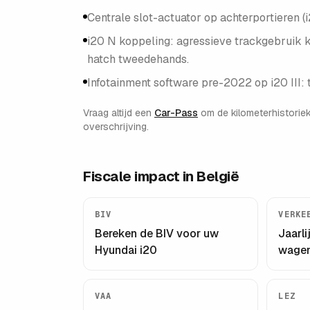
Centrale slot-actuator op achterportieren (
i20 N koppeling: agressieve trackgebruik ka
hatch tweedehands.
Infotainment software pre-2022 op i20 III: 
Vraag altijd een
Car-Pass
om de kilometerhistorie
overschrijving.
Fiscale impact in België
BIV
VERKE
Bereken de BIV voor uw
Jaarl
Hyundai i20
wage
VAA
LEZ