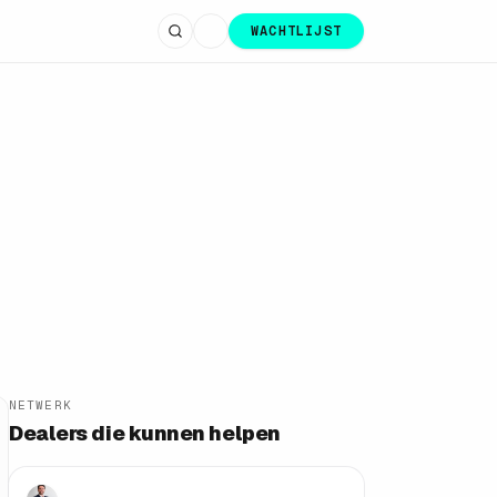
WACHTLIJST
NETWERK
Group Gregoir
Dealers die kunnen helpen
PUURS-SINT-AMANDS