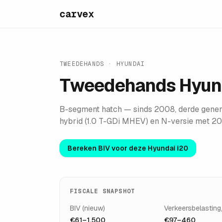
carvex
TWEEDEHANDS ·
HYUNDAI
Tweedehands
Hyun
B-segment hatch — sinds 2008, derde gener
hybrid (1.0 T-GDi MHEV) en N-versie met 20
Bereken BIV voor deze
Hyundai i20
FISCALE SNAPSHOT
BIV (nieuw)
Verkeersbelasting
€61–1.500
€97–460