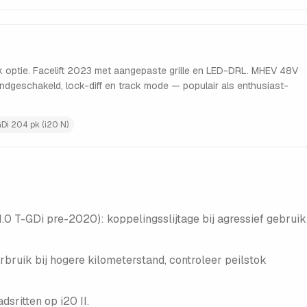
k optie. Facelift 2023 met aangepaste grille en LED-DRL. MHEV 48V
ndgeschakeld, lock-diff en track mode — populair als enthusiast-
GDi 204 pk (i20 N)
.0 T-GDi pre-2020): koppelingsslijtage bij agressief gebruik
rbruik bij hogere kilometerstand, controleer peilstok
sritten op i20 II.