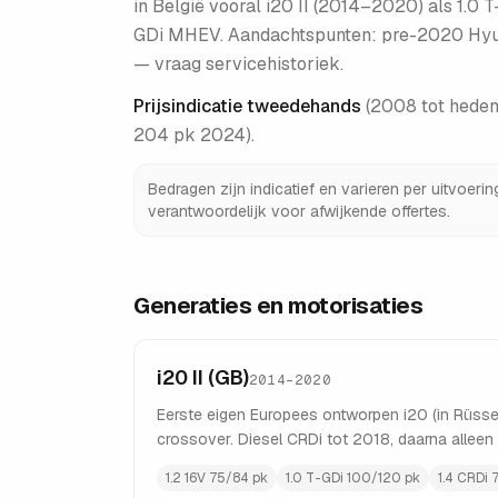
in België vooral i20 II (2014–2020) als 1.0 T
GDi MHEV. Aandachtspunten: pre-2020 Hyund
— vraag servicehistoriek.
Prijsindicatie tweedehands
(
2008 tot heden 
204 pk 2024)
.
Bedragen zijn indicatief en varieren per uitvoeri
verantwoordelijk voor afwijkende offertes.
Generaties en motorisaties
i20 II (GB)
2014–2020
Eerste eigen Europees ontworpen i20 (in Rüssel
crossover. Diesel CRDi tot 2018, daarna allee
1.2 16V 75/84 pk
1.0 T-GDi 100/120 pk
1.4 CRDi