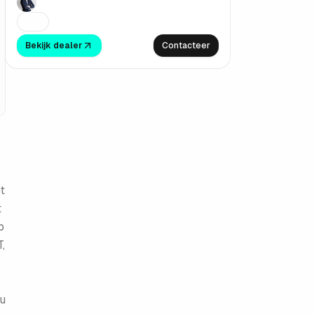
Bekijk dealer
Contacteer
t
t
p
,
 u