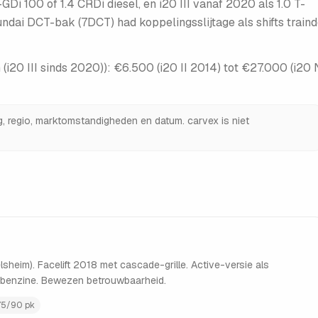
-GDi 100 of 1.4 CRDi diesel, en i20 III vanaf 2020 als 1.0 T-
ai DCT-bak (7DCT) had koppelingsslijtage als shifts train
(i20 III sinds 2020)
):
€6.500 (i20 II 2014) tot €27.000 (i20 
ng, regio, marktomstandigheden en datum. carvex is niet
sheim). Facelift 2018 met cascade-grille. Active-versie als
n benzine. Bewezen betrouwbaarheid.
 75/90 pk