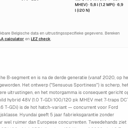
MHEV) · 5,8 l (1.2 MPi) · 6,9
l (i20 N)
ikbare Belgische data en uitrustingsspecifieke gegevens. Bereken
A calculator
en
LEZ check
.
che B-segment en is na de derde generatie (vanaf 2020, op he
eworden. Het ontwerp ("Sensuous Sportiness") is scherp, he
ere uitrustingen, en het motorgamma is consequent gericht o
 mild hybrid 48V (1.0 T-GDi 100/120 pk MHEV met 7-traps DCT
.6 T-GDi) is de hot hatch-variant — concurrent voor Ford
ijsklasse. Hyundai geeft 5 jaar fabrieksgarantie zonder
ar wel ruimer dan Europese concurrenten. Tweedehands ziet