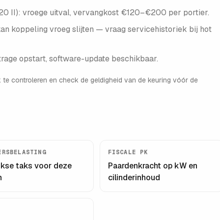
i20 II): vroege uitval, vervangkost €120–€200 per portier.
n koppeling vroeg slijten — vraag servicehistoriek bij hot
trage opstart, software-update beschikbaar.
k te controleren en check de geldigheid van de keuring vóór de
ERSBELASTING
FISCALE PK
ijkse taks voor deze
Paardenkracht op kW en
n
cilinderinhoud