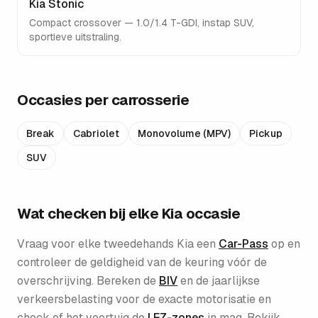
Kia Stonic
Compact crossover — 1.0/1.4 T-GDI, instap SUV,
sportieve uitstraling.
Occasies per carrosserie
Break
Cabriolet
Monovolume (MPV)
Pickup
SUV
Wat checken bij elke
Kia
occasie
Vraag voor elke tweedehands
Kia
een
Car-Pass
op en
controleer de geldigheid van de keuring vóór de
overschrijving. Bereken de
BIV
en de jaarlijkse
verkeersbelasting voor de exacte motorisatie en
check of het voertuig de
LEZ-zones
in mag. Bekijk