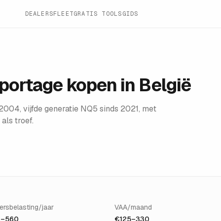
DEALERS
FLEET
GRATIS TOOLS
GIDS
Sportage
kopen in België
004, vijfde generatie NQ5 sinds 2021, met
als troef.
ersbelasting/jaar
VAA/maand
–560
€125–330