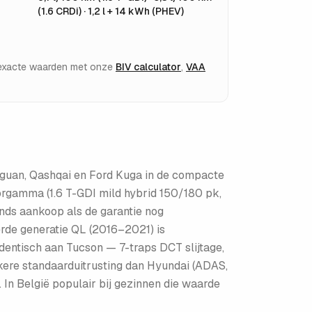
(1.6 CRDi) · 1,2 l + 14 kWh (PHEV)
e exacte waarden met onze
BIV calculator
,
VAA
iguan, Qashqai en Ford Kuga in de compacte
orgamma (1.6 T-GDI mild hybrid 150/180 pk,
ands aankoop als de garantie nog
erde generatie QL (2016–2021) is
dentisch aan Tucson — 7-traps DCT slijtage,
jkere standaarduitrusting dan Hyundai (ADAS,
. In België populair bij gezinnen die waarde