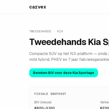
carvex
TWEEDEHANDS ·
KIA
Tweedehands
Kia 
Compacte SUV op het N3-platform — sinds 2
mild hybrid, PHEV en 7 jaar fabrieksgarantie 
Bereken BIV voor deze
Kia Sportage
FISCALE SNAPSHOT
BIV (nieuw)
Verke
€620–3.100
€230