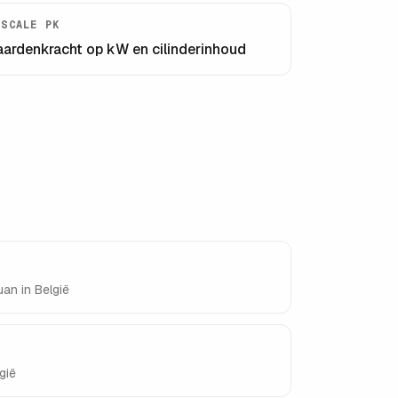
ISCALE PK
aardenkracht op kW en cilinderinhoud
uan
in België
gië