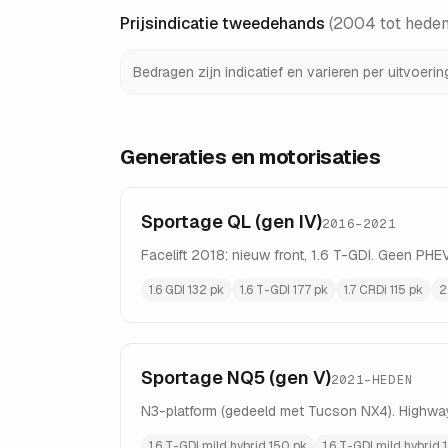
Prijsindicatie tweedehands
(
2004 tot heden
Bedragen zijn indicatief en varieren per uitvoeri
Generaties en motorisaties
Sportage QL (gen IV)
2016–2021
Facelift 2018: nieuw front, 1.6 T-GDI. Geen PH
1.6 GDI 132 pk
1.6 T-GDI 177 pk
1.7 CRDi 115 pk
2
Sportage NQ5 (gen V)
2021–HEDEN
N3-platform (gedeeld met Tucson NX4). Highway 
1.6 T-GDI mild hybrid 150 pk
1.6 T-GDI mild hybrid 