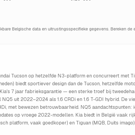
hikbare Belgische data en uitrustingsspecifieke gegevens. Bereken d
undai Tucson op hetzelfde N3-platform en concurreert met T
heden) biedt sportiever design dan de Tucson, hetzelfde mot
Kia's 7 jaar fabrieksgarantie — een sterke troef bij tweedeh
 NQ5 uit 2022–2024 als 1.6 CRDi en 1.6 T-GDI hybrid. De vi
 CRDi, met bewezen betrouwbaarheid. NQ5 aandachtspunten: i
pdates op vroege 2022-modellen. Kia biedt in België vaak ri
ntisch platform, vaak goedkoper) en Tiguan (MQB, Duits imago)