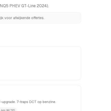
 (NQ5 PHEV GT-Line 2024)
.
jk voor afwijkende offertes.
V-upgrade. 7-traps DCT op benzine.
0+ km WLTP)