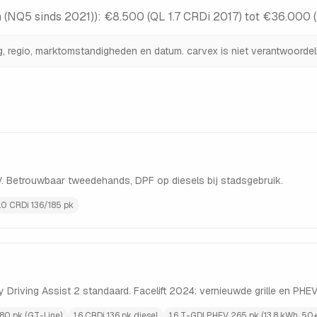
 (NQ5 sinds 2021)
):
€8.500 (QL 1.7 CRDi 2017) tot €36.000
ng, regio, marktomstandigheden en datum. carvex is niet verantwoordeli
EV. Betrouwbaar tweedehands, DPF op diesels bij stadsgebruik.
.0 CRDi 136/185 pk
Driving Assist 2 standaard. Facelift 2024: vernieuwde grille en PHE
180 pk (GT-Line)
1.6 CRDi 136 pk diesel
1.6 T-GDI PHEV 265 pk (13,8 kWh, 5