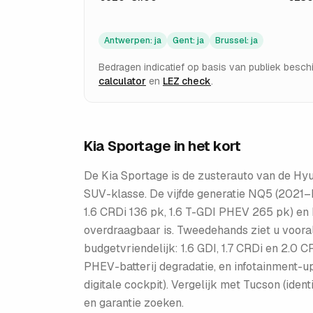
Antwerpen
:
ja
Gent
:
ja
Brussel
:
ja
Bedragen indicatief op basis van publiek besc
calculator
en
LEZ check
.
Kia Sportage
in het kort
De Kia Sportage is de zusterauto van de Hy
SUV-klasse. De vijfde generatie NQ5 (2021–
1.6 CRDi 136 pk, 1.6 T-GDI PHEV 265 pk) en 
overdraagbaar is. Tweedehands ziet u vooral
budgetvriendelijk: 1.6 GDI, 1.7 CRDi en 2.0
PHEV-batterij degradatie, en infotainment-u
digitale cockpit). Vergelijk met Tucson (ide
en garantie zoeken.