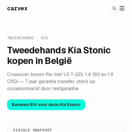
carvex
TWEEDEHANDS ·
KIA
Tweedehands
Kia Stonic
kopen in België
Crossover boven Rio met 1.0 T-GDi, 1.4 16V en 1.6
CRDi — 7 jaar garantie transfer, sterk op
occasionmarkt door restgarantie.
Bereken BIV voor deze
Kia Stonic
FISCALE SNAPSHOT