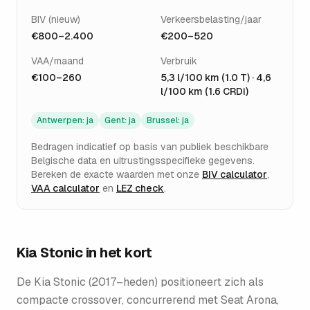
BIV (nieuw)
Verkeersbelasting/jaar
€800–2.400
€200–520
VAA/maand
Verbruik
€100–260
5,3 l/100 km (1.0 T) · 4,6
l/100 km (1.6 CRDi)
Antwerpen
:
ja
Gent
:
ja
Brussel
:
ja
Bedragen indicatief op basis van publiek beschikbare
Belgische data en uitrustingsspecifieke gegevens.
Bereken de exacte waarden met onze
BIV calculator
,
VAA calculator
en
LEZ check
.
Kia Stonic
in het kort
De Kia Stonic (2017–heden) positioneert zich als
compacte crossover, concurrerend met Seat Arona,