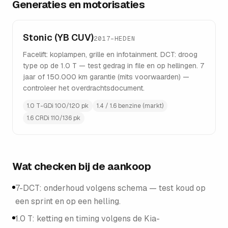
Generaties en motorisaties
Stonic (YB CUV)
2017–HEDEN
Facelift: koplampen, grille en infotainment. DCT: droog
type op de 1.0 T — test gedrag in file en op hellingen. 7
jaar of 150.000 km garantie (mits voorwaarden) —
controleer het overdrachtsdocument.
1.0 T-GDi 100/120 pk
1.4 / 1.6 benzine (markt)
1.6 CRDi 110/136 pk
Wat checken bij de aankoop
7-DCT: onderhoud volgens schema — test koud op
een sprint en op een helling.
1.0 T: ketting en timing volgens de Kia-