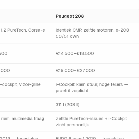
Peugeot 208
, 1.2 PureTech, Corsa-e
Identiek CMP, zelfde motoren, e-208
50/51 kWh
500
€14.500–€18.500
.000
€19.000–€27.000
cockpit, Vizor-grille
i-Cockpit: klein stuur, hoge tellers —
proefrit verplicht
)
311 l (208 II)
 riem, multimedia traag
Zelfde PureTech-issues + i-Cockpit
zicht persoonlijk
2019 — toegelaten
EURO 6 vanaf 2019 — toegelaten