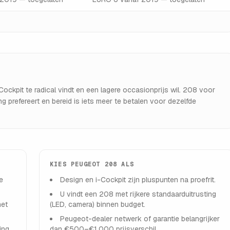
ockpit te radical vindt en een lagere occasionprijs wil. 208 voor
 prefereert en bereid is iets meer te betalen voor dezelfde
KIES
PEUGEOT 208
ALS
e
Design en i-Cockpit zijn pluspunten na proefrit.
U vindt een 208 met rijkere standaarduitrusting
met
(LED, camera) binnen budget.
Peugeot-dealer netwerk of garantie belangrijker
ing
dan €500–€1.000 prijsverschil.