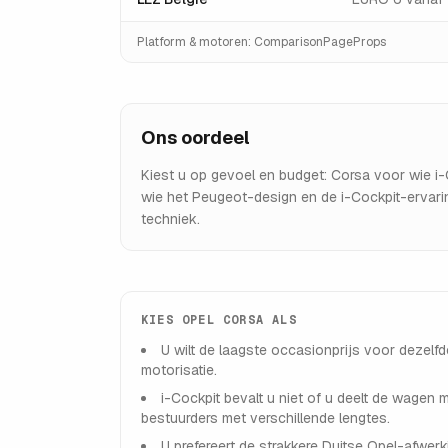
Platform & motoren
: ComparisonPageProps
Ons oordeel
Kiest u op gevoel en budget: Corsa voor wie i-C
wie het Peugeot-design en de i-Cockpit-ervaring
techniek.
KIES
OPEL CORSA
ALS
U wilt de laagste occasionprijs voor dezelfd
motorisatie.
i-Cockpit bevalt u niet of u deelt de wagen 
bestuurders met verschillende lengtes.
U prefereert de strakkere Duitse Opel-afwerk