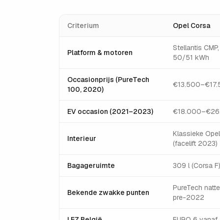
Criterium
Opel Corsa
Stellantis CMP
Platform & motoren
50/51 kWh
Occasionprijs (PureTech
€13.500–€17.
100, 2020)
EV occasion (2021–2023)
€18.000–€26
Klassieke Opel-
Interieur
(facelift 2023)
Bagageruimte
309 l (Corsa F
PureTech natte
Bekende zwakke punten
pre-2022
LEZ België
EURO 6 vanaf 