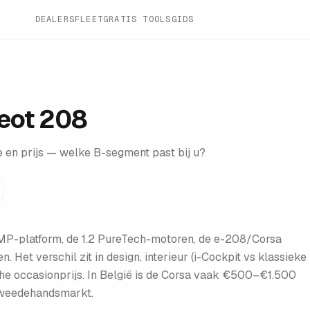
DEALERS
FLEET
GRATIS TOOLS
GIDS
eot 208
e en prijs — welke B-segment past bij u?
CMP-platform, de 1.2 PureTech-motoren, de e-208/Corsa
. Het verschil zit in design, interieur (i-Cockpit vs klassieke
che occasionprijs. In België is de Corsa vaak €500–€1.500
tweedehandsmarkt.