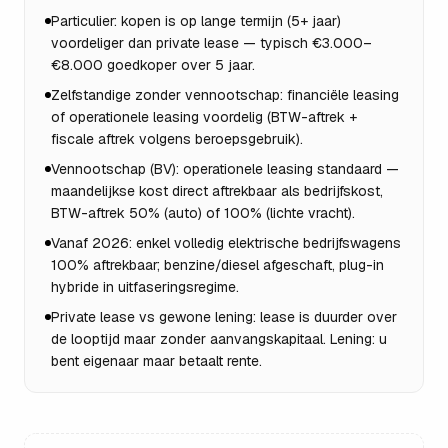
Particulier: kopen is op lange termijn (5+ jaar)
voordeliger dan private lease — typisch €3.000–
€8.000 goedkoper over 5 jaar.
Zelfstandige zonder vennootschap: financiële leasing
of operationele leasing voordelig (BTW-aftrek +
fiscale aftrek volgens beroepsgebruik).
Vennootschap (BV): operationele leasing standaard —
maandelijkse kost direct aftrekbaar als bedrijfskost,
BTW-aftrek 50% (auto) of 100% (lichte vracht).
Vanaf 2026: enkel volledig elektrische bedrijfswagens
100% aftrekbaar; benzine/diesel afgeschaft, plug-in
hybride in uitfaserings­regime.
Private lease vs gewone lening: lease is duurder over
de looptijd maar zonder aanvangskapitaal. Lening: u
bent eigenaar maar betaalt rente.