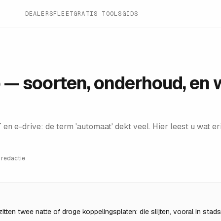
DEALERS
FLEET
GRATIS TOOLS
GIDS
o — soorten, onderhoud, en
n e-drive: de term 'automaat' dekt veel. Hier leest u wat erin
 redactie
tten twee natte of droge koppelingsplaten: die slijten, vooral in stad