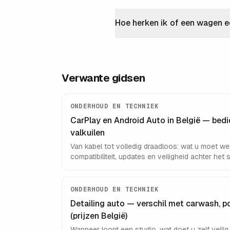
Hoe herken ik of een wagen e
Verwante gidsen
ONDERHOUD EN TECHNIEK
CarPlay en Android Auto in België — bedie
valkuilen
Van kabel tot volledig draadloos: wat u moet w
compatibiliteit, updates en veiligheid achter het s
ONDERHOUD EN TECHNIEK
Detailing auto — verschil met carwash, po
(prijzen België)
Wanneer loont een studio, wat doet u zelf veili