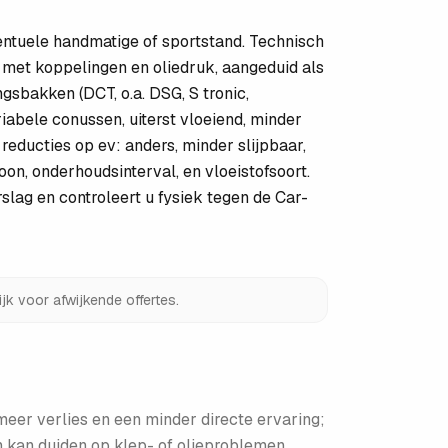
ntuele handmatige of sportstand. Technisch
n met koppelingen en oliedruk, aangeduid als
gsbakken (DCT, o.a. DSG, S tronic,
riabele conussen, uiterst vloeiend, minder
educties op ev: anders, minder slijpbaar,
on, onderhoudsinterval, en vloeistofsoort.
slag en controleert u fysiek tegen de Car-
jk voor afwijkende offertes.
meer verlies en een minder directe ervaring;
n kan duiden op klep- of olieproblemen,