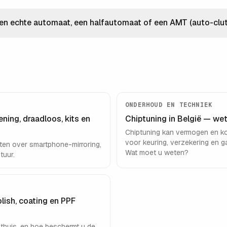
en echte automaat, een halfautomaat of een AMT (auto-clut
ONDERHOUD EN TECHNIEK
ning, draadloos, kits en
Chiptuning in België — wett
Chiptuning kan vermogen en 
voor keuring, verzekering en g
eten over smartphone-mirroring,
Wat moet u weten?
tuur.
lish, coating en PPF
g thuis, en hoe beschermt u de