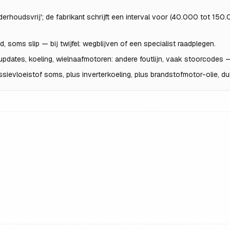
nderhoudsvrij'; de fabrikant schrijft een interval voor (40.000 tot 150.
, soms slip — bij twijfel: wegblijven of een specialist raadplegen.
updates, koeling, wielnaafmotoren: andere foutlijn, vaak stoorcodes 
issievloeistof soms, plus inverterkoeling, plus brandstofmotor-olie, 