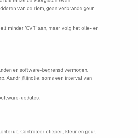
 gebruik enkel de voorgeschreven
ladderen van de riem, geen verbrande geur,
lt minder 'CVT' aan, maar volg het olie- en
 banden en software-begrensd vermogen.
 Aandrijflijnolie: soms een interval van
 software-updates.
hteruit. Controleer oliepeil, kleur en geur.