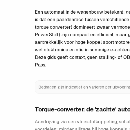
Een automaat in de wagenbouw betekent: gee
is dat een paardenrace tussen verschillende
torque converter) domineert zwaar vermogen,
PowerShift) zijn compact en efficiënt, maar 
aantrekkelijk voor hoge koppel sportmotoren
wel elektronica en olie in sommige e-achter
Deze gids geeft context, geen stalling- of O
Pass.
Bedragen zijn indicatief en varieren per uitvoeri
Torque-converter: de 'zachte' au
Aandrijving via een vloeistofkoppeling, scha
voordelen: minder slijtage bij hoge koppels