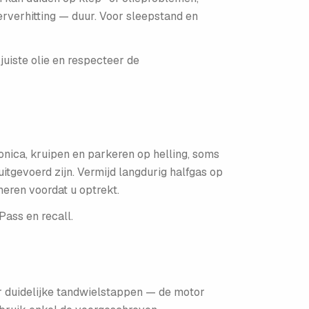
erverhitting — duur. Voor sleepstand en
uiste olie en respecteer de
atronica, kruipen en parkeren op helling, soms
 uitgevoerd zijn. Vermijd langdurig halfgas op
meren voordat u optrekt.
Pass en recall.
r duidelijke tandwielstappen — de motor