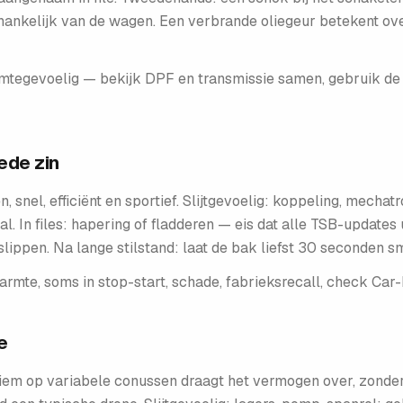
afhankelijk van de wagen. Een verbrande oliegeur betekent ov
mtegevoelig — bekijk DPF en transmissie samen, gebruik de j
ede zin
en, snel, efficiënt en sportief. Slijtgevoelig: koppeling, mech
val. In files: hapering of fladderen — eis dat alle TSB-updates
slippen. Na lange stilstand: laat de bak liefst 30 seconden s
mte, soms in stop-start, schade, fabrieksrecall, check Car-
e
riem op variabele conussen draagt het vermogen over, zonde