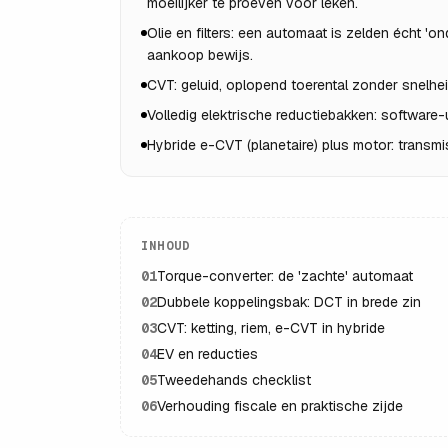
moeilijker te proeven voor leken.
Olie en filters: een automaat is zelden écht 'o
aankoop bewijs.
CVT: geluid, oplopend toerental zonder snelheid
Volledig elektrische reductiebakken: software-
Hybride e-CVT (planetaire) plus motor: transm
INHOUD
01
Torque-converter: de 'zachte' automaat
02
Dubbele koppelingsbak: DCT in brede zin
03
CVT: ketting, riem, e-CVT in hybride
04
EV en reducties
05
Tweedehands checklist
06
Verhouding fiscale en praktische zijde