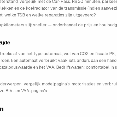
eterstand, vergelijk met de Car-Pass. Rij 30 minuten, parkee
ekken en de koelradiator van de transmissie (indien aanwez
kt, welke TSB en welke reparaties zijn uitgevoerd?
pkilometers slijt sneller — onderhandel de prijs en hou budg
zijde
treeks af van het type automaat, wel van CO2 en fiscale PK,
den. Een automaat verbruikt vaak iets anders dan een handge
 cataloguswaarde en het VAA. Bedrijfswagen: comfortabel in s
erwerpen: vergelijk modelpagina's, motorisaties en verbrui
onze BIV- en VAA-pagina's.
en