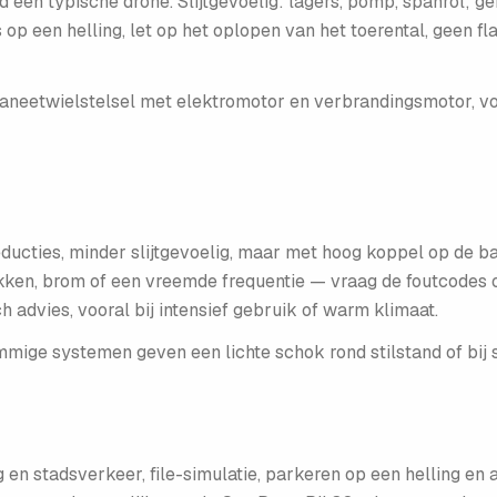
luid een typische drone. Slijtgevoelig: lagers, pomp, spanrol;
 op een helling, let op het oplopen van het toerental, geen f
aneetwielstelsel met elektromotor en verbrandingsmotor, voe
reducties, minder slijtgevoelig, maar met hoog koppel op de
kken, brom of een vreemde frequentie — vraag de foutcodes op.
advies, vooral bij intensief gebruik of warm klimaat.
mmige systemen geven een lichte schok rond stilstand of bij
 en stadsverkeer, file-simulatie, parkeren op een helling en ac