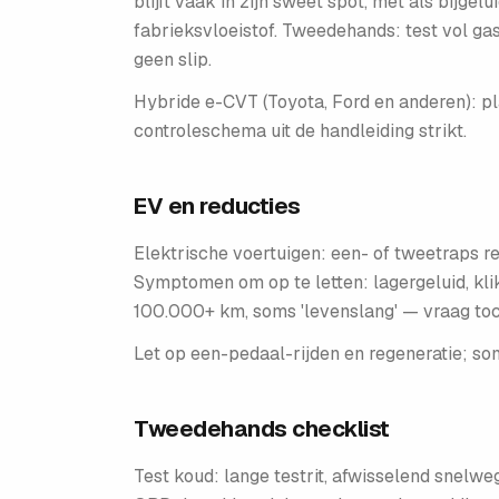
blijft vaak in zijn sweet spot, met als bijge
fabrieksvloeistof. Tweedehands: test vol gas
geen slip.
Hybride e-CVT (Toyota, Ford en anderen): pl
controleschema uit de handleiding strikt.
EV en reducties
Elektrische voertuigen: een- of tweetraps 
Symptomen om op te letten: lagergeluid, kli
100.000+ km, soms 'levenslang' — vraag toch 
Let op een-pedaal-rijden en regeneratie; so
Tweedehands checklist
Test koud: lange testrit, afwisselend snelweg