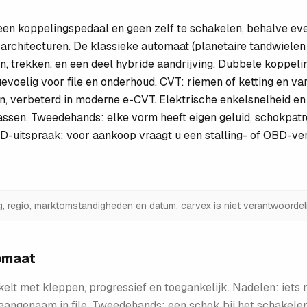
n koppelingspedaal en geen zelf te schakelen, behalve eve
 architecturen. De klassieke automaat (planetaire tandwiele
 trekken, en een deel hybride aandrijving. Dubbele koppelin
gevoelig voor file en onderhoud. CVT: riemen of ketting en va
, verbeterd in moderne e-CVT. Elektrische enkelsnelheid en r
assen. Tweedehands: elke vorm heeft eigen geluid, schokpatro
BD-uitspraak: voor aankoop vraagt u een stalling- of OBD-ver
ng, regio, marktomstandigheden en datum. carvex is niet verantwoordeli
tomaat
kelt met kleppen, progressief en toegankelijk. Nadelen: iets 
, aangenaam in file. Tweedehands: een schok bij het schakele