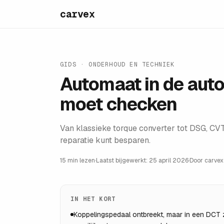
carvex
GIDS ·
ONDERHOUD EN TECHNIEK
Automaat in de aut
moet checken
Van klassieke torque converter tot DSG, CVT e
reparatie kunt besparen.
15 min lezen
·
Laatst bijgewerkt:
25 april 2026
·
Door
carvex
IN HET KORT
Koppelingspedaal ontbreekt, maar in een DCT zi