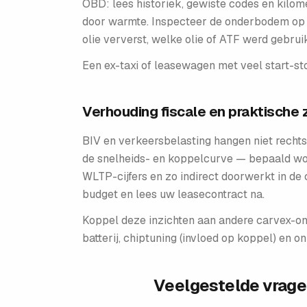
OBD: lees historiek, gewiste codes en kilom
door warmte. Inspecteer de onderbodem op l
olie ververst, welke olie of ATF werd gebrui
Een ex-taxi of leasewagen met veel start-sto
Verhouding fiscale en praktische 
BIV en verkeersbelasting hangen niet rechts
de snelheids- en koppelcurve — bepaald wor
WLTP-cijfers en zo indirect doorwerkt in de
budget en lees uw leasecontract na.
Koppel deze inzichten aan andere carvex-ond
batterij, chiptuning (invloed op koppel) en 
Veelgestelde vrag