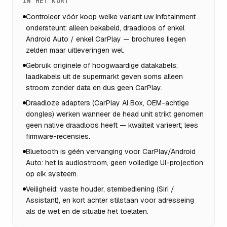
IN HET KORT
Controleer vóór koop welke variant uw infotainment
ondersteunt: alleen bekabeld, draadloos of enkel
Android Auto / enkel CarPlay — brochures liegen
zelden maar uitleveringen wel.
Gebruik originele of hoogwaardige datakabels;
laadkabels uit de supermarkt geven soms alleen
stroom zonder data en dus geen CarPlay.
Draadloze adapters (CarPlay AI Box, OEM-achtige
dongles) werken wanneer de head unit strikt genomen
geen native draadloos heeft — kwaliteit varieert; lees
firmware-recensies.
Bluetooth is géén vervanging voor CarPlay/Android
Auto: het is audiostroom, geen volledige UI-projection
op elk systeem.
Veiligheid: vaste houder, stembediening (Siri /
Assistant), en kort achter stilstaan voor adresseing
als de wet en de situatie het toelaten.