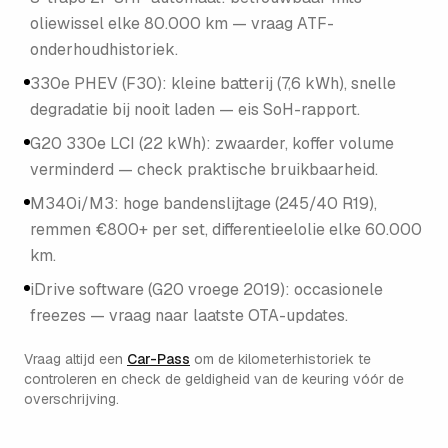
oliewissel elke 80.000 km — vraag ATF-
onderhoudhistoriek.
330e PHEV (F30): kleine batterij (7,6 kWh), snelle
degradatie bij nooit laden — eis SoH-rapport.
G20 330e LCI (22 kWh): zwaarder, koffer volume
verminderd — check praktische bruikbaarheid.
M340i/M3: hoge bandenslijtage (245/40 R19),
remmen €800+ per set, differentieelolie elke 60.000
km.
iDrive software (G20 vroege 2019): occasionele
freezes — vraag naar laatste OTA-updates.
Vraag altijd een
Car-Pass
om de kilometerhistoriek te
controleren en check de geldigheid van de keuring vóór de
overschrijving.