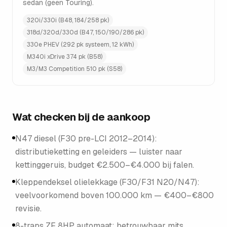
sedan (geen Touring).
320i/330i (B48, 184/258 pk)
318d/320d/330d (B47, 150/190/286 pk)
330e PHEV (292 pk systeem, 12 kWh)
M340i xDrive 374 pk (B58)
M3/M3 Competition 510 pk (S58)
Wat checken bij de aankoop
N47 diesel (F30 pre-LCI 2012–2014):
distributieketting en geleiders — luister naar
kettinggeruis, budget €2.500–€4.000 bij falen.
Kleppendeksel olielekkage (F30/F31 N20/N47):
veelvoorkomend boven 100.000 km — €400–€800
revisie.
8-traps ZF 8HP automaat: betrouwbaar mits