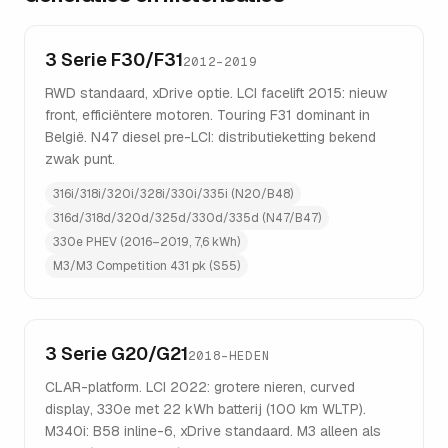
3 Serie F30/F31
2012–2019
RWD standaard, xDrive optie. LCI facelift 2015: nieuw
front, efficiëntere motoren. Touring F31 dominant in
België. N47 diesel pre-LCI: distributieketting bekend
zwak punt.
316i/318i/320i/328i/330i/335i (N20/B48)
316d/318d/320d/325d/330d/335d (N47/B47)
330e PHEV (2016–2019, 7,6 kWh)
M3/M3 Competition 431 pk (S55)
3 Serie G20/G21
2018–HEDEN
CLAR-platform. LCI 2022: grotere nieren, curved
display, 330e met 22 kWh batterij (100 km WLTP).
M340i: B58 inline-6, xDrive standaard. M3 alleen als