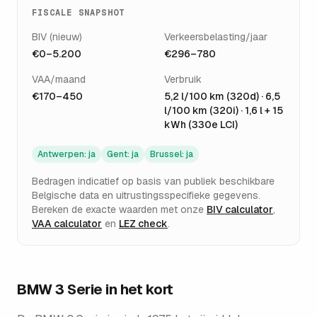
FISCALE SNAPSHOT
BIV (nieuw)
Verkeersbelasting/jaar
€0–5.200
€296–780
VAA/maand
Verbruik
€170–450
5,2 l/100 km (320d) · 6,5
l/100 km (320i) · 1,6 l + 15
kWh (330e LCI)
Antwerpen
:
ja
Gent
:
ja
Brussel
:
ja
Bedragen indicatief op basis van publiek beschikbare
Belgische data en uitrustingsspecifieke gegevens.
Bereken de exacte waarden met onze
BIV calculator
,
VAA calculator
en
LEZ check
.
BMW 3 Serie
in het kort