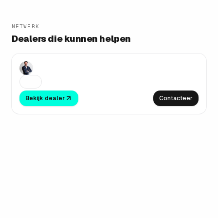
NETWERK
Group Gregoir
Dealers die kunnen helpen
PUURS-SINT-AMANDS
Bekijk dealer
Contacteer