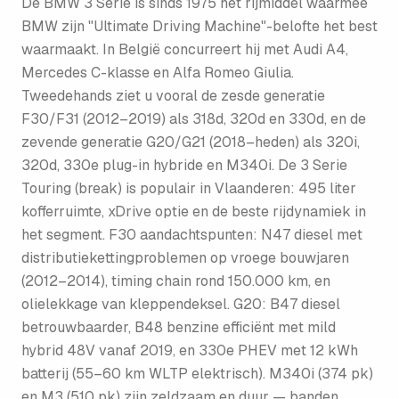
De BMW 3 Serie is sinds 1975 het rijmiddel waarmee
BMW zijn "Ultimate Driving Machine"-belofte het best
waarmaakt. In België concurreert hij met Audi A4,
Mercedes C-klasse en Alfa Romeo Giulia.
Tweedehands ziet u vooral de zesde generatie
F30/F31 (2012–2019) als 318d, 320d en 330d, en de
zevende generatie G20/G21 (2018–heden) als 320i,
320d, 330e plug-in hybride en M340i. De 3 Serie
Touring (break) is populair in Vlaanderen: 495 liter
kofferruimte, xDrive optie en de beste rijdynamiek in
het segment. F30 aandachtspunten: N47 diesel met
distributiekettingproblemen op vroege bouwjaren
(2012–2014), timing chain rond 150.000 km, en
olielekkage van kleppendeksel. G20: B47 diesel
betrouwbaarder, B48 benzine efficiënt met mild
hybrid 48V vanaf 2019, en 330e PHEV met 12 kWh
batterij (55–60 km WLTP elektrisch). M340i (374 pk)
en M3 (510 pk) zijn zeldzaam en duur — banden,