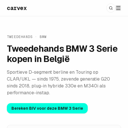
carvex
TWEEDEHANDS ·
BMW
Tweedehands
BMW 3 Serie
kopen in België
Sportieve D-segment berline en Touring op
CLAR/UKL — sinds 1975, zevende generatie G20
sinds 2018, plug-in hybride 330e en M340i als
performance-instap.
Bereken BIV voor deze
BMW 3 Serie