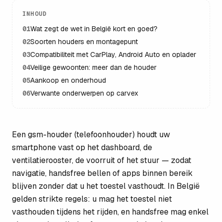
INHOUD
01
Wat zegt de wet in België kort en goed?
02
Soorten houders en montagepunt
03
Compatibiliteit met CarPlay, Android Auto en oplader
04
Veilige gewoonten: meer dan de houder
05
Aankoop en onderhoud
06
Verwante onderwerpen op carvex
Een gsm-houder (telefoonhouder) houdt uw
smartphone vast op het dashboard, de
ventilatierooster, de voorruit of het stuur — zodat
navigatie, handsfree bellen of apps binnen bereik
blijven zonder dat u het toestel vasthoudt. In België
gelden strikte regels: u mag het toestel niet
vasthouden tijdens het rijden, en handsfree mag enkel