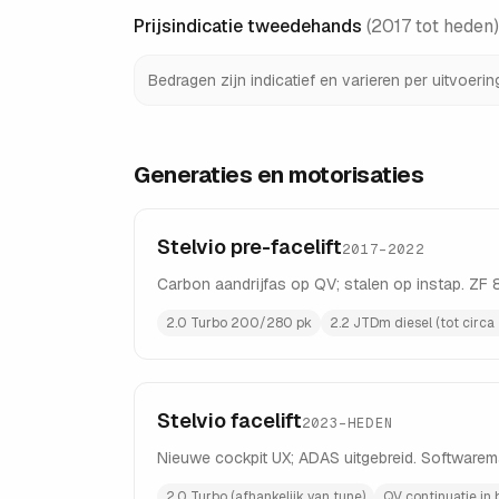
Prijsindicatie tweedehands
(
2017 tot heden
Bedragen zijn indicatief en varieren per uitvoeri
Generaties en motorisaties
Stelvio pre-facelift
2017–2022
Carbon aandrijfas op QV; stalen op instap. ZF
2.0 Turbo 200/280 pk
2.2 JTDm diesel (tot circa
Stelvio facelift
2023–HEDEN
Nieuwe cockpit UX; ADAS uitgebreid. Softwarem
2.0 Turbo (afhankelijk van tune)
QV continuatie in