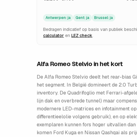
Antwerpen
:
ja
Gent
:
ja
Brussel
:
ja
Bedragen indicatief op basis van publiek besc
calculator
en
LEZ check
.
Alfa Romeo Stelvio
in het kort
De Alfa Romeo Stelvio deelt het rear-bias G
het segment. In België domineert de 2.0 Tur
inventory. De Quadrifoglio met Ferrari-afgel
lijn dak en overbrede tunnel) maar compense
modernere LED-matrices en infotainment op 1
differentieelolie volgens gebruik), en op el
exemplaren kunnen fors hoger uitvallen dan 
komen Ford Kuga en Nissan Qashqai als prijs