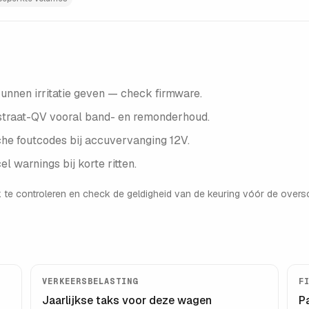
kunnen irritatie geven — check firmware.
 straat-QV vooral band- en remonderhoud.
he foutcodes bij accuvervanging 12V.
 warnings bij korte ritten.
 te controleren en check de geldigheid van de keuring vóór de oversc
VERKEERSBELASTING
F
Jaarlijkse taks voor deze wagen
P