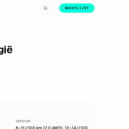
WACHTLIJST
gië
Verbruik
8–11 l/100 km (2.0 AWD) · 12–14 l/100