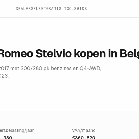
DEALERS
FLEET
GRATIS TOOLS
GIDS
 Romeo Stelvio
kopen in Bel
s 2017 met 200/280 pk benzines en Q4-AWD,
023.
ersbelasting/jaar
VAA/maand
0–980
€360–820