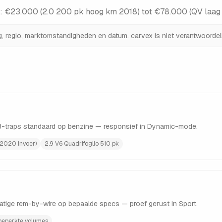
):
€23.000 (2.0 200 pk hoog km 2018) tot €78.000 (QV laa
ng, regio, marktomstandigheden en datum. carvex is niet verantwoordeli
 8-traps standaard op benzine — responsief in Dynamic-mode.
 2020 invoer)
2.9 V6 Quadrifoglio 510 pk
atige rem-by-wire op bepaalde specs — proef gerust in Sport.
 beperkte volumes