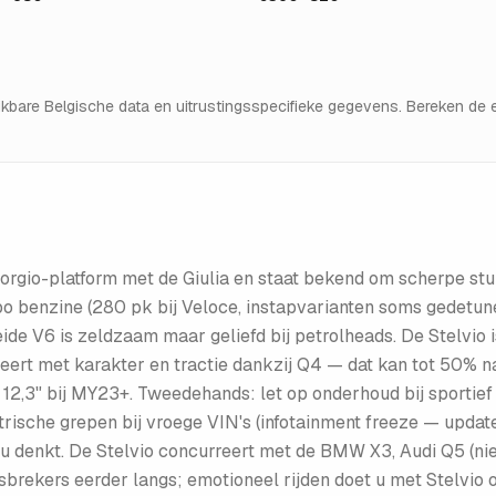
hikbare Belgische data en uitrustingsspecifieke gegevens. Bereken d
iorgio-platform met de Giulia en staat bekend om scherpe st
bo benzine (280 pk bij Veloce, instapvarianten soms gedetune
eide V6 is zeldzaam maar geliefd bij petrolheads. De Stelvio
ert met karakter en tractie dankzij Q4 — dat kan tot 50% naa
2,3" bij MY23+. Tweedehands: let op onderhoud bij sportief r
ektrische grepen bij vroege VIN's (infotainment freeze — upda
u denkt. De Stelvio concurreert met de BMW X3, Audi Q5 (nie
brekers eerder langs; emotioneel rijden doet u met Stelvio o