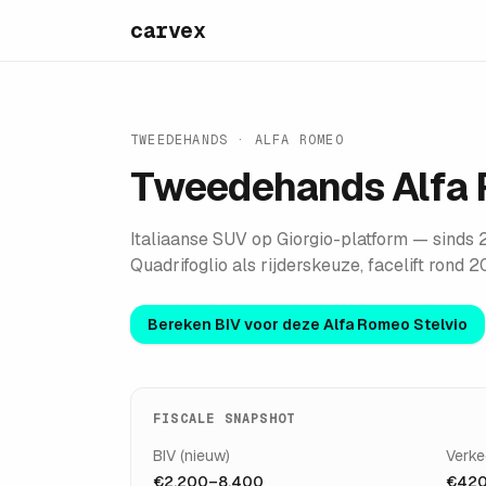
carvex
TWEEDEHANDS ·
ALFA ROMEO
Tweedehands
Alfa
Italiaanse SUV op Giorgio-platform — sind
Quadrifoglio als rijderskeuze, facelift rond 2
Bereken BIV voor deze
Alfa Romeo Stelvio
FISCALE SNAPSHOT
BIV (nieuw)
Verke
€2.200–8.400
€42