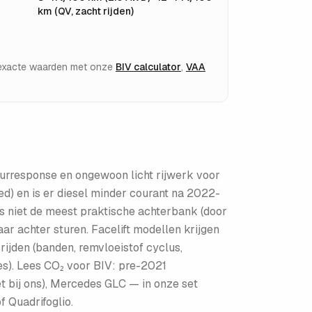
km (QV, zacht rijden)
e exacte waarden met onze
BIV calculator
,
VAA
uurresponse en ongewoon licht rijwerk voor
d) en is er diesel minder courant na 2022-
 is niet de meest praktische achterbank (door
r achter sturen. Facelift modellen krijgen
ijden (banden, remvloeistof cyclus,
tes). Lees CO₂ voor BIV: pre-2021
t bij ons), Mercedes GLC — in onze set
f Quadrifoglio.