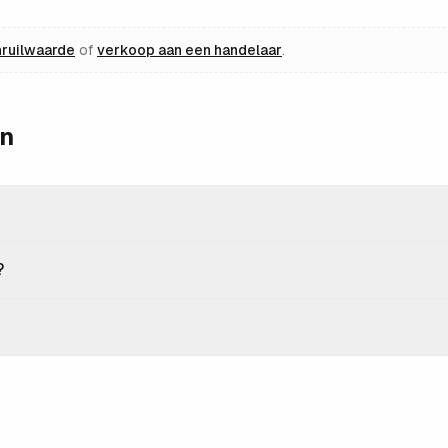
nruilwaarde
of
verkoop aan een handelaar
.
en
?