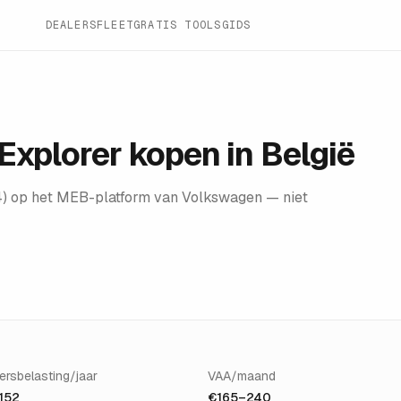
DEALERS
FLEET
GRATIS TOOLS
GIDS
Explorer
kopen in België
24) op het MEB-platform van Volkswagen — niet
ersbelasting/jaar
VAA/maand
152
€165–240