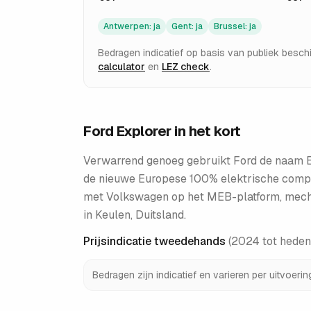
Antwerpen
:
ja
Gent
:
ja
Brussel
:
ja
Bedragen indicatief op basis van publiek besc
calculator
en
LEZ check
.
Ford Explorer
in het kort
Verwarrend genoeg gebruikt Ford de naam Ex
de nieuwe Europese 100% elektrische compa
met Volkswagen op het MEB-platform, mecha
in Keulen, Duitsland.
Prijsindicatie tweedehands
(
2024 tot heden
Bedragen zijn indicatief en varieren per uitvoeri