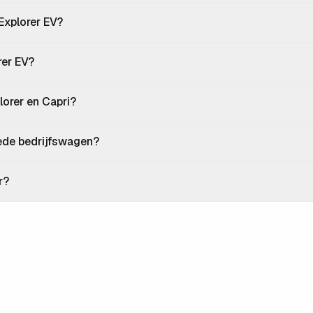
 Explorer EV?
rer EV?
lorer en Capri?
oede bedrijfswagen?
r?