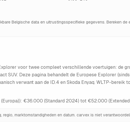
hikbare Belgische data en uitrustingsspecifieke gegevens. Bereken d
plorer voor twee compleet verschillende voertuigen: de gr
ct SUV. Deze pagina behandelt de Europese Explorer (sinds
nisch verwant aan de ID.4 en Skoda Enyaq. WLTP-bereik tot
 (Europa)
):
€36.000 (Standard 2024) tot €52.000 (Extend
ng, regio, marktomstandigheden en datum. carvex is niet verantwoordeli