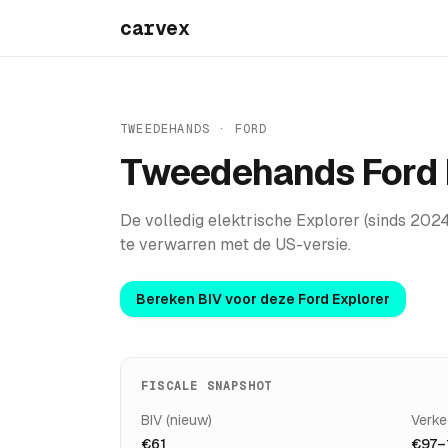
carvex
TWEEDEHANDS ·
FORD
Tweedehands
Ford 
De volledig elektrische Explorer (sinds 20
te verwarren met de US-versie.
Bereken BIV voor deze
Ford Explorer
FISCALE SNAPSHOT
BIV (nieuw)
Verke
€61
€97–