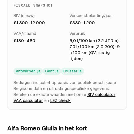
FISCALE SNAPSHOT
BIV (nieuw)
Verkeersbelasting/jaar
€1.800–12.000
€380–1.200
VAA/maand
Verbruik
€180–480
5,0 l/100 km (2.2 JTDm) ·
7,0 l/100 km (2.0 200) · 9
l/100 km (QV, rustig
rijden)
Antwerpen
:
ja
Gent
:
ja
Brussel
:
ja
Bedragen indicatief op basis van publiek beschikbare
Belgische data en uitrustingsspecifieke gegevens.
Bereken de exacte waarden met onze
BIV calculator
,
VAA calculator
en
LEZ check
.
Alfa Romeo Giulia
in het kort