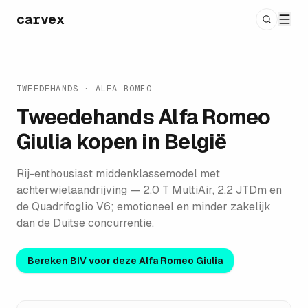
carvex
TWEEDEHANDS ·
ALFA ROMEO
Tweedehands
Alfa Romeo
Giulia
kopen in België
Rij-enthousiast middenklassemodel met
achterwielaandrijving — 2.0 T MultiAir, 2.2 JTDm en
de Quadrifoglio V6; emotioneel en minder zakelijk
dan de Duitse concurrentie.
Bereken BIV voor deze
Alfa Romeo Giulia