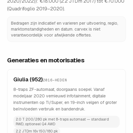
2020/2022)
):
€18.000 (2.2 JTDm 2017) tot €70.000
(Quadrifoglio 2019–2020)
.
Bedragen zijn indicatief en varieren per uitvoering, regio,
marktomstandigheden en datum. carvex is niet
verantwoordelijk voor afwijkende offertes.
Generaties en motorisaties
Giulia (952)
2016–HEDEN
8-traps ZF-automaat, doorgaans soepel. Vanaf
modeljaar 2020 vernieuwd infotainment, digitale
instrumenten op Ti/Super, en 19-inch velgen of groter
beïnvloeden verbruik en bandendruk.
2.0 T 200/280 pk met 8-traps automaat — standaard
RWD, optioneel Q4 AWD
2.2 JTDm 16v 150/180 pk