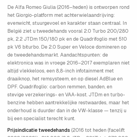
De Alfa Romeo Giulia (2016–heden) is ontworpen rond
het Giorgio-platform met achterwielaandrijving:
evenwicht, stuurgevoel en karakter staan centraal. In
België ziet u tweedehands vooral 2.0 Turbo 200/280
pk, 2.2 JTDm 150/180 pk en de Quadrifoglio met 510
pk V6 biturbo. De 2.0 Super en Veloce domineren op
de tweedehandsmarkt. Aandachtspunten: de
elektronica was in vroege 2016–2017 exemplaren niet
altijd vlekkeloos, een 8,8-inch infotainment met
draaiknop, het remsysteem, en op diesel AdBlue en
DPF. Quadrifoglio: carbon remmen, banden, en
stevige verzekerings- en VAA-kost. JTDm en turbo-
benzine hebben aantrekkelijke restwaardes, maar het
onderhoud is duurder dan in de VW-klasse — tenzij u
bij een specialist terecht kunt.
Prijsindicatie tweedehands
(
2016 tot heden (facelift