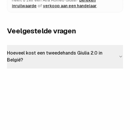
Heeft u zelf een
Alfa Romeo Giulia
?
Bereken
inruilwaarde
of
verkoop aan een handelaar
.
Veelgestelde vragen
Hoeveel kost een tweedehands Giulia 2.0 in
België?