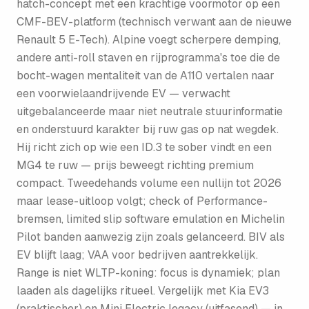
hatch-concept met een krachtige voormotor op een
CMF-BEV-platform (technisch verwant aan de nieuwe
Renault 5 E-Tech). Alpine voegt scherpere demping,
andere anti-roll staven en rijprogramma's toe die de
bocht-wagen mentaliteit van de A110 vertalen naar
een voorwielaandrijvende EV — verwacht
uitgebalanceerde maar niet neutrale stuurinformatie
en onderstuurd karakter bij ruw gas op nat wegdek.
Hij richt zich op wie een ID.3 te sober vindt en een
MG4 te ruw — prijs beweegt richting premium
compact. Tweedehands volume een nullijn tot 2026
maar lease-uitloop volgt; check of Performance-
bremsen, limited slip software emulation en Michelin
Pilot banden aanwezig zijn zoals gelanceerd. BIV als
EV blijft laag; VAA voor bedrijven aantrekkelijk.
Range is niet WLTP-koning: focus is dynamiek; plan
laaden als dagelijks ritueel. Vergelijk met Kia EV3
(praktischer) en Mini Electric legacy (uitfasend) — in