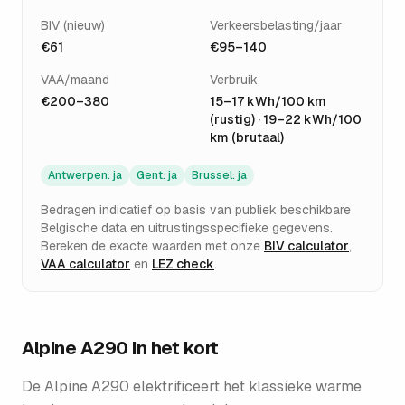
BIV (nieuw)
Verkeersbelasting/jaar
€61
€95–140
VAA/maand
Verbruik
€200–380
15–17 kWh/100 km
(rustig) · 19–22 kWh/100
km (brutaal)
Antwerpen
:
ja
Gent
:
ja
Brussel
:
ja
Bedragen indicatief op basis van publiek beschikbare
Belgische data en uitrustingsspecifieke gegevens.
Bereken de exacte waarden met onze
BIV calculator
,
VAA calculator
en
LEZ check
.
Alpine A290
in het kort
De Alpine A290 elektrificeert het klassieke warme