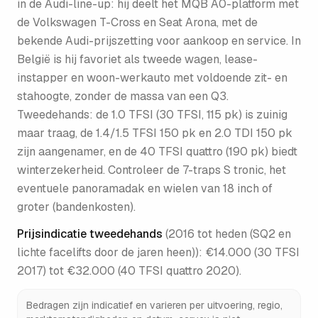
in de Audi-line-up: hij deelt het MQB A0-platform met
de Volkswagen T-Cross en Seat Arona, met de
bekende Audi-prijszetting voor aankoop en service. In
België is hij favoriet als tweede wagen, lease-
instapper en woon-werkauto met voldoende zit- en
stahoogte, zonder de massa van een Q3.
Tweedehands: de 1.0 TFSI (30 TFSI, 115 pk) is zuinig
maar traag, de 1.4/1.5 TFSI 150 pk en 2.0 TDI 150 pk
zijn aangenamer, en de 40 TFSI quattro (190 pk) biedt
winterzekerheid. Controleer de 7-traps S tronic, het
eventuele panoramadak en wielen van 18 inch of
groter (bandenkosten).
Prijsindicatie tweedehands
(
2016 tot heden (SQ2 en
lichte facelifts door de jaren heen)
):
€14.000 (30 TFSI
2017) tot €32.000 (40 TFSI quattro 2020)
.
Bedragen zijn indicatief en varieren per uitvoering, regio,