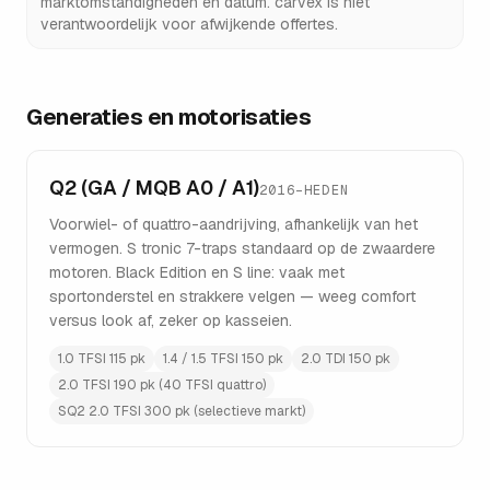
marktomstandigheden en datum. carvex is niet
verantwoordelijk voor afwijkende offertes.
Generaties en motorisaties
Q2 (GA / MQB A0 / A1)
2016–HEDEN
Voorwiel- of quattro-aandrijving, afhankelijk van het
vermogen. S tronic 7-traps standaard op de zwaardere
motoren. Black Edition en S line: vaak met
sportonderstel en strakkere velgen — weeg comfort
versus look af, zeker op kasseien.
1.0 TFSI 115 pk
1.4 / 1.5 TFSI 150 pk
2.0 TDI 150 pk
2.0 TFSI 190 pk (40 TFSI quattro)
SQ2 2.0 TFSI 300 pk (selectieve markt)