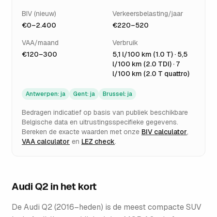
BIV (nieuw)
Verkeersbelasting/jaar
€0–2.400
€220–520
VAA/maand
Verbruik
€120–300
5,1 l/100 km (1.0 T) · 5,5
l/100 km (2.0 TDI) · 7
l/100 km (2.0 T quattro)
Antwerpen
:
ja
Gent
:
ja
Brussel
:
ja
Bedragen indicatief op basis van publiek beschikbare
Belgische data en uitrustingsspecifieke gegevens.
Bereken de exacte waarden met onze
BIV calculator
,
VAA calculator
en
LEZ check
.
Audi Q2
in het kort
De Audi Q2 (2016–heden) is de meest compacte SUV