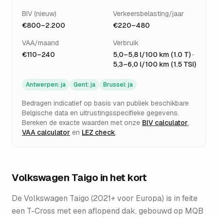
BIV (nieuw)
Verkeersbelasting/jaar
€800–2.200
€220–480
VAA/maand
Verbruik
€110–240
5,0–5,8 l/100 km (1.0 T) ·
5,3–6,0 l/100 km (1.5 TSI)
Antwerpen
:
ja
Gent
:
ja
Brussel
:
ja
Bedragen indicatief op basis van publiek beschikbare
Belgische data en uitrustingsspecifieke gegevens.
Bereken de exacte waarden met onze
BIV calculator
,
VAA calculator
en
LEZ check
.
Volkswagen Taigo
in het kort
De Volkswagen Taigo (2021+ voor Europa) is in feite
een T-Cross met een aflopend dak, gebouwd op MQB