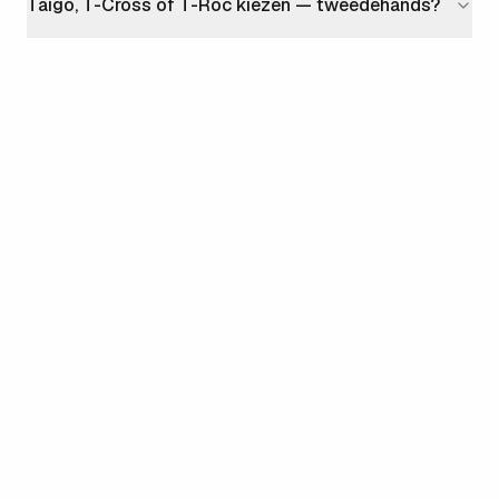
Taigo, T-Cross of T-Roc kiezen — tweedehands?