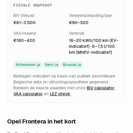
FISCALE SNAPSHOT
BIV (nieuw)
Verkeersbelasting/jaar
€61–3.500
€90–520
VAA/maand
Verbruik
€180–420
16–20 kWh/100 km (EV-
indicatief) · 6–7,5 l/100
km (MHEV-indicatief)
Antwerpen
:
ja
Gent
:
ja
Brussel
:
ja
Bedragen indicatief op basis van publiek beschikbare
Belgische data en uitrustingsspecifieke gegevens.
Bereken de exacte waarden met onze
BIV calculator
,
VAA calculator
en
LEZ check
.
Opel Frontera
in het kort