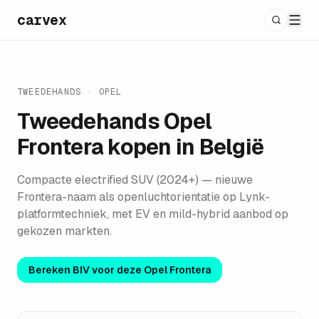
carvex
TWEEDEHANDS ·
OPEL
Tweedehands
Opel
Frontera
kopen in België
Compacte electrified SUV (2024+) — nieuwe
Frontera-naam als openluchtorientatie op Lynk-
platformtechniek, met EV en mild-hybrid aanbod op
gekozen markten.
Bereken BIV voor deze
Opel Frontera