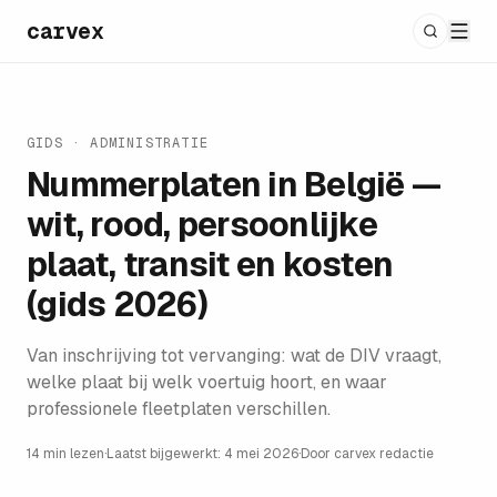
carvex
GIDS ·
ADMINISTRATIE
Nummerplaten in België —
wit, rood, persoonlijke
plaat, transit en kosten
(gids 2026)
Van inschrijving tot vervanging: wat de DIV vraagt,
welke plaat bij welk voertuig hoort, en waar
professionele fleetplaten verschillen.
14 min lezen
·
Laatst bijgewerkt:
4 mei 2026
·
Door
carvex redactie