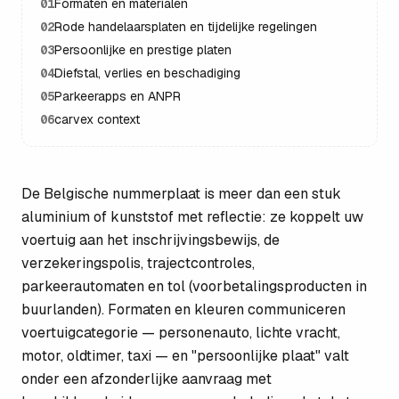
01
Formaten en materialen
02
Rode handelaarsplaten en tijdelijke regelingen
03
Persoonlijke en prestige platen
04
Diefstal, verlies en beschadiging
05
Parkeerapps en ANPR
06
carvex context
De Belgische nummerplaat is meer dan een stuk
aluminium of kunststof met reflectie: ze koppelt uw
voertuig aan het inschrijvingsbewijs, de
verzekeringspolis, trajectcontroles,
parkeerautomaten en tol (voorbetalingsproducten in
buurlanden). Formaten en kleuren communiceren
voertuigcategorie — personenauto, lichte vracht,
motor, oldtimer, taxi — en "persoonlijke plaat" valt
onder een afzonderlijke aanvraag met