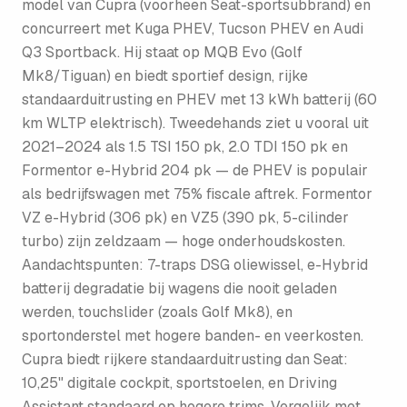
model van Cupra (voorheen Seat-sportsubbrand) en
concurreert met Kuga PHEV, Tucson PHEV en Audi
Q3 Sportback. Hij staat op MQB Evo (Golf
Mk8/Tiguan) en biedt sportief design, rijke
standaarduitrusting en PHEV met 13 kWh batterij (60
km WLTP elektrisch). Tweedehands ziet u vooral uit
2021–2024 als 1.5 TSI 150 pk, 2.0 TDI 150 pk en
Formentor e-Hybrid 204 pk — de PHEV is populair
als bedrijfswagen met 75% fiscale aftrek. Formentor
VZ e-Hybrid (306 pk) en VZ5 (390 pk, 5-cilinder
turbo) zijn zeldzaam — hoge onderhoudskosten.
Aandachtspunten: 7-traps DSG oliewissel, e-Hybrid
batterij degradatie bij wagens die nooit geladen
werden, touchslider (zoals Golf Mk8), en
sportonderstel met hogere banden- en veerkosten.
Cupra biedt rijkere standaarduitrusting dan Seat:
10,25" digitale cockpit, sportstoelen, en Driving
Assistant standaard op hogere trims. Vergelijk met