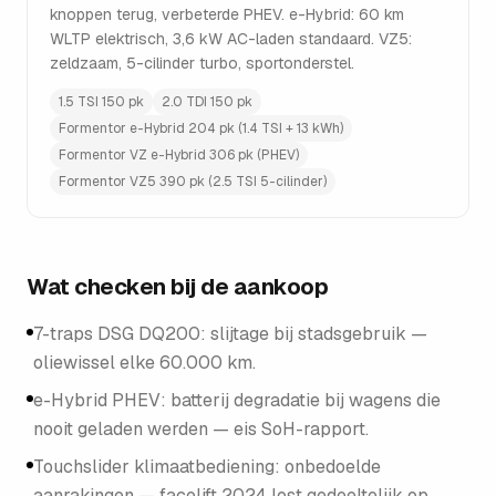
knoppen terug, verbeterde PHEV. e-Hybrid: 60 km
WLTP elektrisch, 3,6 kW AC-laden standaard. VZ5:
zeldzaam, 5-cilinder turbo, sportonderstel.
1.5 TSI 150 pk
2.0 TDI 150 pk
Formentor e-Hybrid 204 pk (1.4 TSI + 13 kWh)
Formentor VZ e-Hybrid 306 pk (PHEV)
Formentor VZ5 390 pk (2.5 TSI 5-cilinder)
Wat checken bij de aankoop
7-traps DSG DQ200: slijtage bij stadsgebruik —
oliewissel elke 60.000 km.
e-Hybrid PHEV: batterij degradatie bij wagens die
nooit geladen werden — eis SoH-rapport.
Touchslider klimaatbediening: onbedoelde
aanrakingen — facelift 2024 lost gedeeltelijk op.