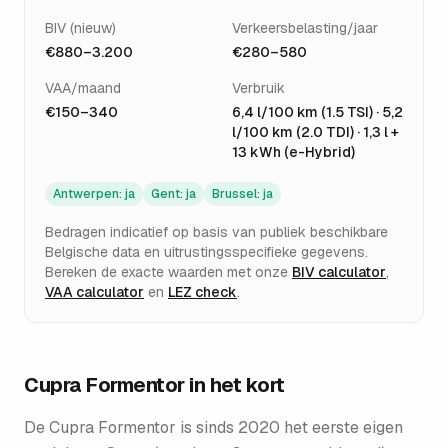
BIV (nieuw)
Verkeersbelasting/jaar
€880–3.200
€280–580
VAA/maand
Verbruik
€150–340
6,4 l/100 km (1.5 TSI) · 5,2
l/100 km (2.0 TDI) · 1,3 l +
13 kWh (e-Hybrid)
Antwerpen
:
ja
Gent
:
ja
Brussel
:
ja
Bedragen indicatief op basis van publiek beschikbare
Belgische data en uitrustingsspecifieke gegevens.
Bereken de exacte waarden met onze
BIV calculator
,
VAA calculator
en
LEZ check
.
Cupra Formentor
in het kort
De Cupra Formentor is sinds 2020 het eerste eigen