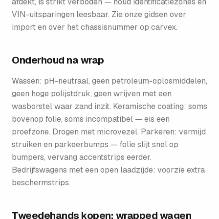
afdekt, is strikt verboden — houd identificatiezones en
VIN-uitsparingen leesbaar. Zie onze gidsen over
import en over het chassisnummer op carvex.
Onderhoud na wrap
Wassen: pH-neutraal, geen petroleum-oplosmiddelen,
geen hoge polijstdruk, geen wrijven met een
wasborstel waar zand inzit. Keramische coating: soms
bovenop folie, soms incompatibel — eis een
proefzone. Drogen met microvezel. Parkeren: vermijd
struiken en parkeerbumps — folie slijt snel op
bumpers, vervang accentstrips eerder.
Bedrijfswagens met een open laadzijde: voorzie extra
beschermstrips.
Tweedehands kopen: wrapped wagen