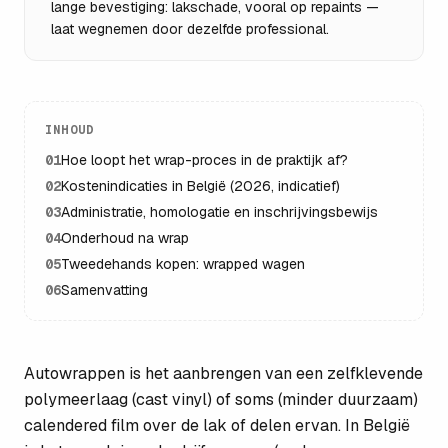
lange bevestiging: lakschade, vooral op repaints —
laat wegnemen door dezelfde professional.
INHOUD
01
Hoe loopt het wrap-proces in de praktijk af?
02
Kostenindicaties in België (2026, indicatief)
03
Administratie, homologatie en inschrijvingsbewijs
04
Onderhoud na wrap
05
Tweedehands kopen: wrapped wagen
06
Samenvatting
Autowrappen is het aanbrengen van een zelfklevende
polymeerlaag (cast vinyl) of soms (minder duurzaam)
calendered film over de lak of delen ervan. In België