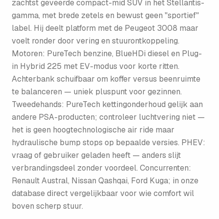
zachtst geveerde compact-mid SUV in het Stellantis-
gamma, met brede zetels en bewust geen "sportief"
label. Hij deelt platform met de Peugeot 3008 maar
voelt ronder door vering en stuurontkoppeling.
Motoren: PureTech benzine, BlueHDi diesel en Plug-
in Hybrid 225 met EV-modus voor korte ritten.
Achterbank schuifbaar om koffer versus beenruimte
te balanceren — uniek pluspunt voor gezinnen.
Tweedehands: PureTech kettingonderhoud gelijk aan
andere PSA-producten; controleer luchtvering niet —
het is geen hoogtechnologische air ride maar
hydraulische bump stops op bepaalde versies. PHEV:
vraag of gebruiker geladen heeft — anders slijt
verbrandingsdeel zonder voordeel. Concurrenten:
Renault Austral, Nissan Qashqai, Ford Kuga; in onze
database direct vergelijkbaar voor wie comfort wil
boven scherp stuur.