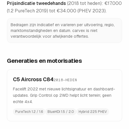
Prijsindicatie tweedehands
(
2018 tot heden
):
€17.000
(1.2 PureTech 2019) tot €34.000 (PHEV 2023)
.
Bedragen zijn indicatief en varieren per uitvoering, regio,
marktomstandigheden en datum. carvex is niet
verantwoordelijk voor afwijkende offertes.
Generaties en motorisaties
C5 Aircross C84
2018–HEDEN
Facelift 2022 met nieuwe lichtsignatuur en dashboard-
updates. Grip Control op 2WD helpt licht terrein; geen
echte 4x4.
PureTech 1.2 / 1.6
BlueHDi 1.5 / 2.0
Hybrid 225 PHEV