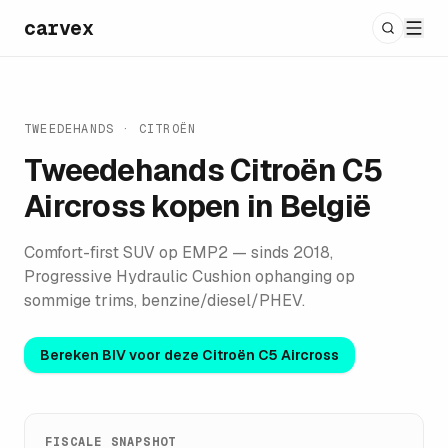
carvex
TWEEDEHANDS ·
CITROËN
Tweedehands
Citroën C5
Aircross
kopen in België
Comfort-first SUV op EMP2 — sinds 2018,
Progressive Hydraulic Cushion ophanging op
sommige trims, benzine/diesel/PHEV.
Bereken BIV voor deze
Citroën C5 Aircross
FISCALE SNAPSHOT