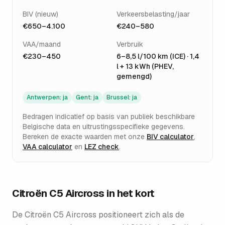
BIV (nieuw)
Verkeersbelasting/jaar
€650–4.100
€240–580
VAA/maand
Verbruik
€230–450
6–8,5 l/100 km (ICE) · 1,4
l + 13 kWh (PHEV,
gemengd)
Antwerpen
:
ja
Gent
:
ja
Brussel
:
ja
Bedragen indicatief op basis van publiek beschikbare
Belgische data en uitrustingsspecifieke gegevens.
Bereken de exacte waarden met onze
BIV calculator
,
VAA calculator
en
LEZ check
.
Citroën C5 Aircross
in het kort
De Citroën C5 Aircross positioneert zich als de