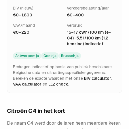
BIV (nieuw)
Verkeersbelasting/jaar
€0–1.800
€0–400
VAA/maand
Verbruik
€0–220
15–17 kWh/100 km (e-
C4) · 5,5 l/100 km (1.2
benzine) indicatief
Antwerpen
:
ja
Gent
:
ja
Brussel
:
ja
Bedragen indicatief op basis van publiek beschikbare
Belgische data en uitrustingsspecifieke gegevens.
Bereken de exacte waarden met onze
BIV calculator
,
VAA calculator
en
LEZ check
.
Citroën C4
in het kort
De naam C4 werd door de jaren heen meerdere keren