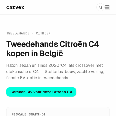
carvex
TWEEDEHANDS ·
CITROËN
Tweedehands
Citroën C4
kopen in België
Hatch, sedan en sinds 2020 'C4' als crossover met
elektrische e-C4 — Stellantis-bouw, zachte vering,
fiscale EV-optie in tweedehands.
Bereken BIV voor deze
Citroën C4
FISCALE SNAPSHOT