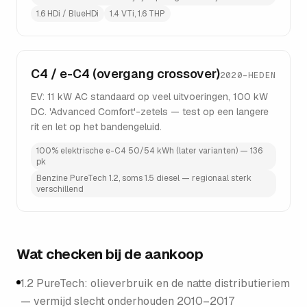
1.6 HDi / BlueHDi
1.4 VTi, 1.6 THP
C4 / e-C4 (overgang crossover)
2020–HEDEN
EV: 11 kW AC standaard op veel uitvoeringen, 100 kW
DC. 'Advanced Comfort'-zetels — test op een langere
rit en let op het bandengeluid.
100% elektrische e-C4 50/54 kWh (later varianten) — 136
pk
Benzine PureTech 1.2, soms 1.5 diesel — regionaal sterk
verschillend
Wat checken bij de aankoop
1.2 PureTech: olieverbruik en de natte distributieriem
— vermijd slecht onderhouden 2010–2017