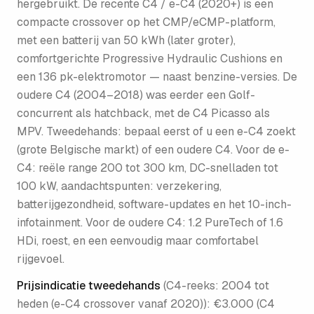
hergebruikt. De recente C4 / e-C4 (2020+) is een
compacte crossover op het CMP/eCMP-platform,
met een batterij van 50 kWh (later groter),
comfortgerichte Progressive Hydraulic Cushions en
een 136 pk-elektromotor — naast benzine-versies. De
oudere C4 (2004–2018) was eerder een Golf-
concurrent als hatchback, met de C4 Picasso als
MPV. Tweedehands: bepaal eerst of u een e-C4 zoekt
(grote Belgische markt) of een oudere C4. Voor de e-
C4: reële range 200 tot 300 km, DC-snelladen tot
100 kW, aandachtspunten: verzekering,
batterijgezondheid, software-updates en het 10-inch-
infotainment. Voor de oudere C4: 1.2 PureTech of 1.6
HDi, roest, en een eenvoudig maar comfortabel
rijgevoel.
Prijsindicatie tweedehands
(
C4-reeks: 2004 tot
heden (e-C4 crossover vanaf 2020)
):
€3.000 (C4