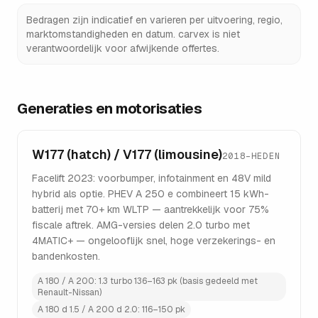
Bedragen zijn indicatief en varieren per uitvoering, regio,
marktomstandigheden en datum. carvex is niet
verantwoordelijk voor afwijkende offertes.
Generaties en motorisaties
W177 (hatch) / V177 (limousine)
2018–HEDEN
Facelift 2023: voorbumper, infotainment en 48V mild
hybrid als optie. PHEV A 250 e combineert 15 kWh-
batterij met 70+ km WLTP — aantrekkelijk voor 75%
fiscale aftrek. AMG-versies delen 2.0 turbo met
4MATIC+ — ongelooflijk snel, hoge verzekerings- en
bandenkosten.
A 180 / A 200: 1.3 turbo 136–163 pk (basis gedeeld met
Renault-Nissan)
A 180 d 1.5 / A 200 d 2.0: 116–150 pk