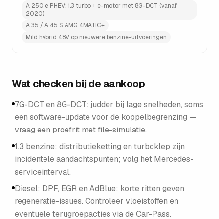
A 250 e PHEV: 1.3 turbo + e-motor met 8G-DCT (vanaf
2020)
A 35 / A 45 S AMG 4MATIC+
Mild hybrid 48V op nieuwere benzine-uitvoeringen
Wat checken bij de aankoop
7G-DCT en 8G-DCT: judder bij lage snelheden, soms
een software-update voor de koppelbegrenzing —
vraag een proefrit met file-simulatie.
1.3 benzine: distributieketting en turboklep zijn
incidentele aandachtspunten; volg het Mercedes-
serviceinterval.
Diesel: DPF, EGR en AdBlue; korte ritten geven
regeneratie-issues. Controleer vloeistoffen en
eventuele terugroepacties via de Car-Pass.