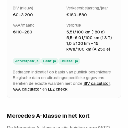
BIV (nieuw)
Verkeersbelasting/jaar
€0–3.200
€180–580
VAA/maand
Verbruik
€110–280
5,5 l/100 km (180 d) ·
5,5–6,0 l/100 km (1.3 T) ·
1,0 l/100 km + 15
kWh/100 km (A 250 e)
Antwerpen
:
ja
Gent
:
ja
Brussel
:
ja
Bedragen indicatief op basis van publiek beschikbare
Belgische data en uitrustingsspecifieke gegevens.
Bereken de exacte waarden met onze
BIV calculator
,
VAA calculator
en
LEZ check
.
Mercedes A-klasse
in het kort
De Mercedes A-klasse in zijn huidige vorm (W177,