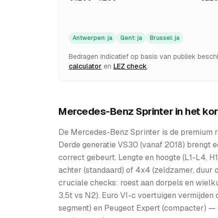
Antwerpen
:
ja
Gent
:
ja
Brussel
:
ja
Bedragen indicatief op basis van publiek besc
calculator
en
LEZ check
.
Mercedes-Benz Sprinter
in het kor
De Mercedes-Benz Sprinter is de premium re
Derde generatie VS30 (vanaf 2018) brengt 
correct gebeurt. Lengte en hoogte (L1-L4, H
achter (standaard) of 4x4 (zeldzamer, duur
cruciale checks: roest aan dorpels en wielku
3,5t vs N2). Euro VI-c voertuigen vermijden
segment) en Peugeot Expert (compacter) — de