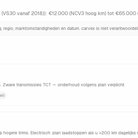
 (VS30 vanaf 2018)
):
€12.000 (NCV3 hoog km) tot €65.000 (e
ng, regio, marktomstandigheden en datum. carvex is niet verantwoordeli
. Zware transmissies TCT — onderhoud volgens plan verplicht.
en)
 hogere trims. Electrisch: plan laadstoppen als u >200 km dagelijks ri