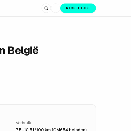
WACHTLIJST
n België
Verbruik
7,5–10,5 l/100 km (OM654 beladen) ·