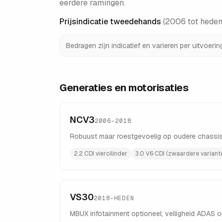
eerdere ramingen.
Prijsindicatie tweedehands
(
2006 tot heden
Bedragen zijn indicatief en varieren per uitvoeri
Generaties en motorisaties
NCV3
2006–2018
Robuust maar roestgevoelig op oudere chassis
2.2 CDI viercilinder
3.0 V6 CDI (zwaardere variant
VS30
2018–HEDEN
MBUX infotainment optioneel; veiligheid ADAS op