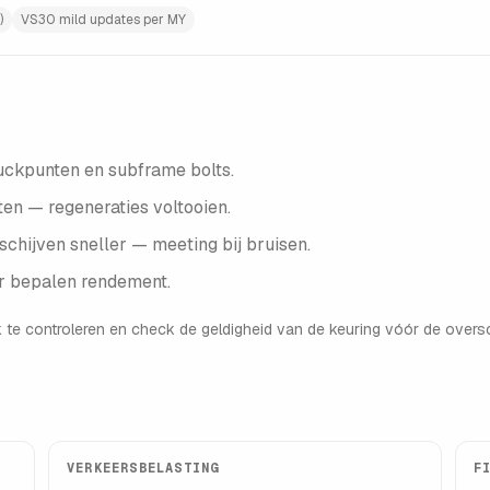
)
VS30 mild updates per MY
uckpunten en subframe bolts.
ten — regeneraties voltooien.
chijven sneller — meeting bij bruisen.
ur bepalen rendement.
 te controleren en check de geldigheid van de keuring vóór de oversc
VERKEERSBELASTING
F