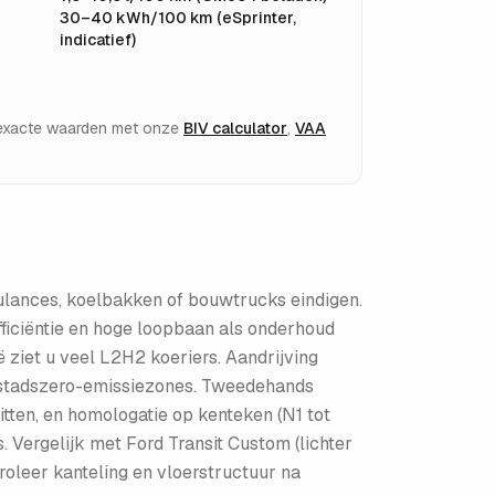
30–40 kWh/100 km (eSprinter,
indicatief)
e exacte waarden met onze
BIV calculator
,
VAA
ulances, koelbakken of bouwtrucks eindigen.
iciëntie en hoge loopbaan als onderhoud
 ziet u veel L2H2 koeriers. Aandrijving
r stadszero-emissiezones. Tweedehands
itten, en homologatie op kenteken (N1 tot
Vergelijk met Ford Transit Custom (lichter
roleer kanteling en vloerstructuur na