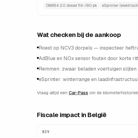
OM654 2.0 diesel 114–190 pk
eSprinter (elektrisch
Wat checken bij de aankoop
Roest op NCV3 dorpels — inspecteer heftr
AdBlue en NOx sensor fouten door korte rit
Remmen: zwaar beladen voertuigen slijten s
eSprinter: winterrange en laadinfrastructu
Vraag altijd een
Car-Pass
om de kilometerhistoriek
Fiscale impact in België
BIV