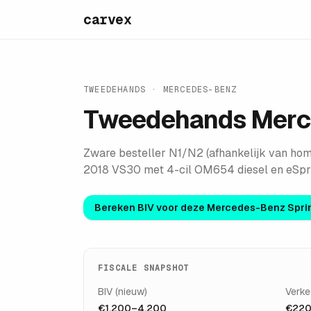
carvex
TWEEDEHANDS ·
MERCEDES-BENZ
Tweedehands
Merc
Zware besteller N1/N2 (afhankelijk van hom
2018 VS30 met 4-cil OM654 diesel en eSprin
Bereken BIV voor deze
Mercedes-Benz Spri
FISCALE SNAPSHOT
BIV (nieuw)
Verke
€1.200–4.200
€220