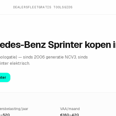
DEALERS
FLEET
GRATIS TOOLS
GIDS
edes-Benz Sprinter
kopen i
ologatie) — sinds 2006 generatie NCV3, sinds
ter elektrisch.
nter
ersbelasting/jaar
VAA/maand
–520
€160–420