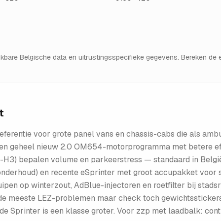
hikbare Belgische data en uitrustingsspecifieke gegevens. Bereken d
t
ferentie voor grote panel vans en chassis-cabs die als amb
een geheel nieuw 2.0 OM654-motorprogramma met betere eff
1-H3) bepalen volume en parkeerstress — standaard in België
 onderhoud) en recente eSprinter met groot accupakket voo
ipen op winterzout, AdBlue-injectoren en roetfilter bij stadsr
 de meeste LEZ-problemen maar check toch gewichtsstickers. 
 Sprinter is een klasse groter. Voor zzp met laadbalk: cont