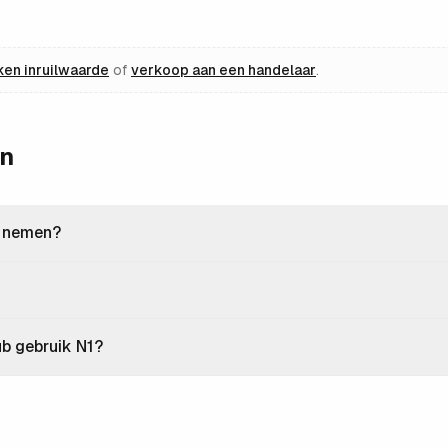
ken inruilwaarde
of
verkoop aan een handelaar
.
en
k nemen?
ub gebruik N1?