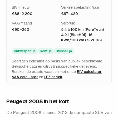
BIV (nieuw)
Verkeersbelasting/jaar
€88–2.200
€97–420
VAA/maand
Verbruik
€90–260
5,4 l/100 km (PureTech) ·
4,2 l (BlueHDi) · 16
kWh/100 km (e-2008)
Antwerpen
:
ja
Gent
:
ja
Brussel
:
ja
Bedragen indicatief op basis van publiek beschikbare
Belgische data en uitrustingsspecifieke gegevens.
Bereken de exacte waarden met onze
BIV calculator
,
VAA calculator
en
LEZ check
.
Peugeot 2008
in het kort
De Peugeot 2008 is sinds 2013 de compacte SUV van