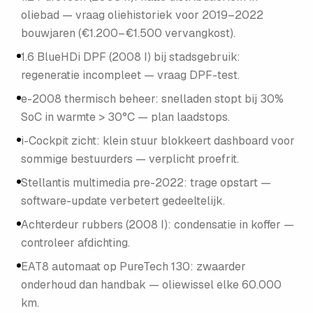
oliebad — vraag oliehistoriek voor 2019–2022
bouwjaren (€1.200–€1.500 vervangkost).
1.6 BlueHDi DPF (2008 I) bij stadsgebruik:
regeneratie incompleet — vraag DPF-test.
e-2008 thermisch beheer: snelladen stopt bij 30%
SoC in warmte > 30°C — plan laadstops.
i-Cockpit zicht: klein stuur blokkeert dashboard voor
sommige bestuurders — verplicht proefrit.
Stellantis multimedia pre-2022: trage opstart —
software-update verbetert gedeeltelijk.
Achterdeur rubbers (2008 I): condensatie in koffer —
controleer afdichting.
EAT8 automaat op PureTech 130: zwaarder
onderhoud dan handbak — oliewissel elke 60.000
km.