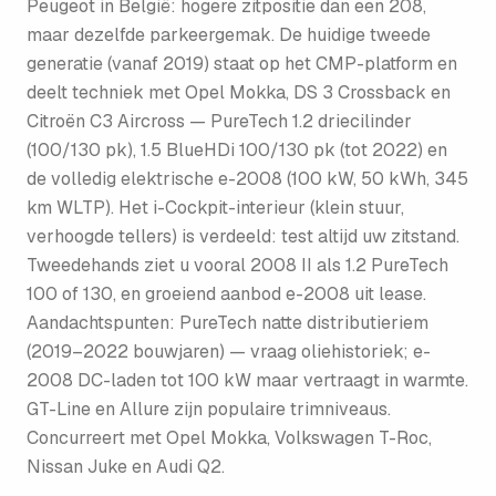
Peugeot in België: hogere zitpositie dan een 208,
maar dezelfde parkeergemak. De huidige tweede
generatie (vanaf 2019) staat op het CMP-platform en
deelt techniek met Opel Mokka, DS 3 Crossback en
Citroën C3 Aircross — PureTech 1.2 driecilinder
(100/130 pk), 1.5 BlueHDi 100/130 pk (tot 2022) en
de volledig elektrische e-2008 (100 kW, 50 kWh, 345
km WLTP). Het i-Cockpit-interieur (klein stuur,
verhoogde tellers) is verdeeld: test altijd uw zitstand.
Tweedehands ziet u vooral 2008 II als 1.2 PureTech
100 of 130, en groeiend aanbod e-2008 uit lease.
Aandachtspunten: PureTech natte distributieriem
(2019–2022 bouwjaren) — vraag oliehistoriek; e-
2008 DC-laden tot 100 kW maar vertraagt in warmte.
GT-Line en Allure zijn populaire trimniveaus.
Concurreert met Opel Mokka, Volkswagen T-Roc,
Nissan Juke en Audi Q2.