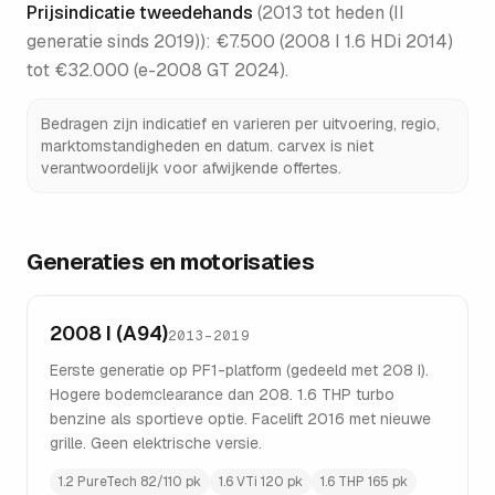
Prijsindicatie tweedehands
(
2013 tot heden (II
generatie sinds 2019)
):
€7.500 (2008 I 1.6 HDi 2014)
tot €32.000 (e-2008 GT 2024)
.
Bedragen zijn indicatief en varieren per uitvoering, regio,
marktomstandigheden en datum. carvex is niet
verantwoordelijk voor afwijkende offertes.
Generaties en motorisaties
2008 I (A94)
2013–2019
Eerste generatie op PF1-platform (gedeeld met 208 I).
Hogere bodemclearance dan 208. 1.6 THP turbo
benzine als sportieve optie. Facelift 2016 met nieuwe
grille. Geen elektrische versie.
1.2 PureTech 82/110 pk
1.6 VTi 120 pk
1.6 THP 165 pk