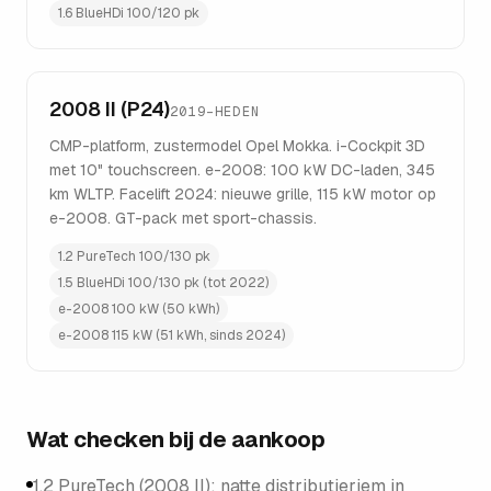
1.6 BlueHDi 100/120 pk
2008 II (P24)
2019–HEDEN
CMP-platform, zustermodel Opel Mokka. i-Cockpit 3D
met 10" touchscreen. e-2008: 100 kW DC-laden, 345
km WLTP. Facelift 2024: nieuwe grille, 115 kW motor op
e-2008. GT-pack met sport-chassis.
1.2 PureTech 100/130 pk
1.5 BlueHDi 100/130 pk (tot 2022)
e-2008 100 kW (50 kWh)
e-2008 115 kW (51 kWh, sinds 2024)
Wat checken bij de aankoop
1.2 PureTech (2008 II): natte distributieriem in