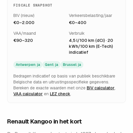
FISCALE SNAPSHOT
BIV (nieuw)
Verkeersbelasting/jaar
€0–2.000
€0–400
VAA/maand
Verbruik
€90–320
4,5 l/100 km (dCi) · 20
kWh/100 km (E-Tech)
indicatief
Antwerpen
:
ja
Gent
:
ja
Brussel
:
ja
Bedragen indicatief op basis van publiek beschikbare
Belgische data en uitrustingsspecifieke gegevens.
Bereken de exacte waarden met onze
BIV calculator
,
VAA calculator
en
LEZ check
.
Renault Kangoo
in het kort