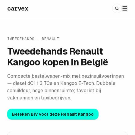
carvex
TWEEDEHANDS ·
RENAULT
Tweedehands
Renault
Kangoo
kopen in België
Compacte bestelwagen-mix met gezinsuitvoeringen
— diesel dCi, 1.3 TCe en Kangoo E-Tech. Dubbele
schuifdeur, hoge binnenruimte; favoriet bij
vakmannen en taxibedrijven.
Bereken BIV voor deze
Renault Kangoo