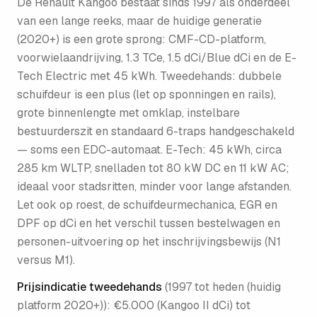
De Renault Kangoo bestaat sinds 1997 als onderdeel
van een lange reeks, maar de huidige generatie
(2020+) is een grote sprong: CMF-CD-platform,
voorwielaandrijving, 1.3 TCe, 1.5 dCi/Blue dCi en de E-
Tech Electric met 45 kWh. Tweedehands: dubbele
schuifdeur is een plus (let op sponningen en rails),
grote binnenlengte met omklap, instelbare
bestuurderszit en standaard 6-traps handgeschakeld
— soms een EDC-automaat. E-Tech: 45 kWh, circa
285 km WLTP, snelladen tot 80 kW DC en 11 kW AC;
ideaal voor stadsritten, minder voor lange afstanden.
Let ook op roest, de schuifdeurmechanica, EGR en
DPF op dCi en het verschil tussen bestelwagen en
personen-uitvoering op het inschrijvingsbewijs (N1
versus M1).
Prijsindicatie tweedehands
(
1997 tot heden (huidig
platform 2020+)
):
€5.000 (Kangoo II dCi) tot