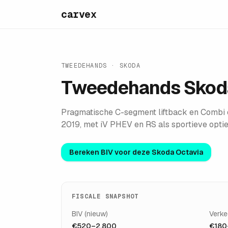
carvex
TWEEDEHANDS ·
SKODA
Tweedehands
Skod
Pragmatische C-segment liftback en Combi o
2019, met iV PHEV en RS als sportieve optie
Bereken BIV voor deze
Skoda Octavia
FISCALE SNAPSHOT
BIV (nieuw)
Verke
€520–2.800
€180