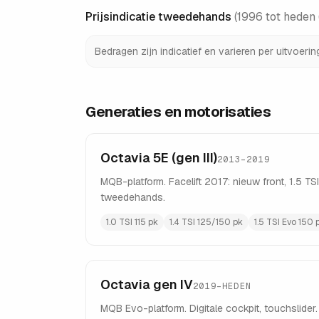
Prijsindicatie tweedehands
(
1996 tot heden 
Bedragen zijn indicatief en varieren per uitvoeri
Generaties en motorisaties
Octavia 5E (gen III)
2013–2019
MQB-platform. Facelift 2017: nieuw front, 1.5 T
tweedehands.
1.0 TSI 115 pk
1.4 TSI 125/150 pk
1.5 TSI Evo 150 
Octavia gen IV
2019–HEDEN
MQB Evo-platform. Digitale cockpit, touchslider