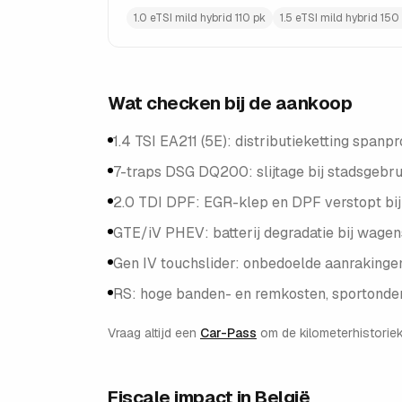
1.0 eTSI mild hybrid 110 pk
1.5 eTSI mild hybrid 150
Wat checken bij de aankoop
1.4 TSI EA211 (5E): distributieketting sp
7-traps DSG DQ200: slijtage bij stadsgebr
2.0 TDI DPF: EGR-klep en DPF verstopt bij k
GTE/iV PHEV: batterij degradatie bij wagen
Gen IV touchslider: onbedoelde aanrakingen 
RS: hoge banden- en remkosten, sportonder
Vraag altijd een
Car-Pass
om de kilometerhistoriek
Fiscale impact in België