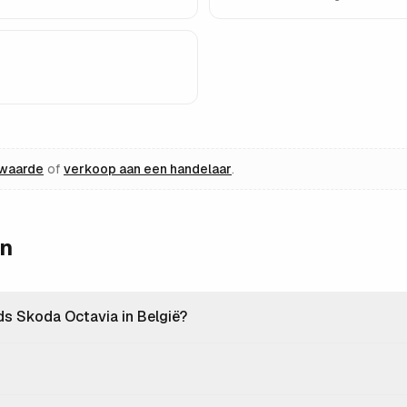
lwaarde
of
verkoop aan een handelaar
.
en
s Skoda Octavia in België?