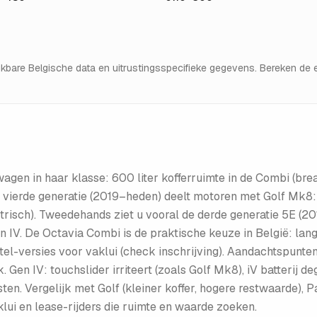
hikbare Belgische data en uitrustingsspecifieke gegevens. Bereken d
agen in haar klasse: 600 liter kofferruimte in de Combi (b
e vierde generatie (2019–heden) deelt motoren met Golf Mk8: 
risch). Tweedehands ziet u vooral de derde generatie 5E (201
. De Octavia Combi is de praktische keuze in België: langst
el-versies voor vaklui (check inschrijving). Aandachtspunten 5
 Gen IV: touchslider irriteert (zoals Golf Mk8), iV batterij d
. Vergelijk met Golf (kleiner koffer, hogere restwaarde), Pas
aklui en lease-rijders die ruimte en waarde zoeken.