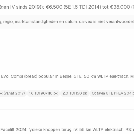
(gen IV sinds 2019)
):
€6.500 (5E 1.6 TDI 2014) tot €38.000 (
ng, regio, marktomstandigheden en datum. carvex is niet verantwoordeli
SI Evo. Combi (break) populair in België. GTE: 50 km WLTP elektrisch.
pk (vanaf 2017)
1.6 TDI 90/110 pk
2.0 TDI 150 pk
Octavia GTE PHEV 204 pk
. Facelift 2024: fysieke knoppen terug. iV: 55 km WLTP elektrisch. RS: