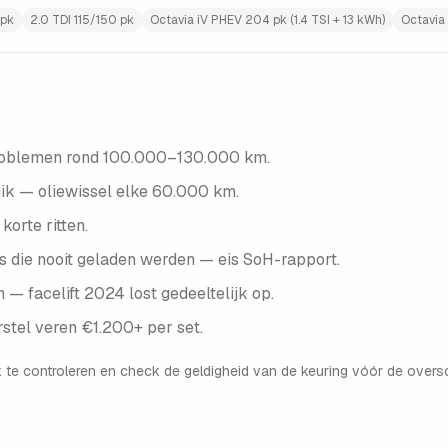
 pk
2.0 TDI 115/150 pk
Octavia iV PHEV 204 pk (1.4 TSI + 13 kWh)
Octavia
anproblemen rond 100.000–130.000 km.
uik — oliewissel elke 60.000 km.
orte ritten.
s die nooit geladen werden — eis SoH-rapport.
— facelift 2024 lost gedeeltelijk op.
stel veren €1.200+ per set.
 te controleren en check de geldigheid van de keuring vóór de oversc