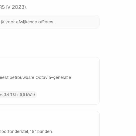
RS iV 2023)
.
jk voor afwijkende offertes.
 Meest betrouwbare Octavia-generatie
 (1.4 TSI + 9,9 kWh)
 sportonderstel, 19" banden.