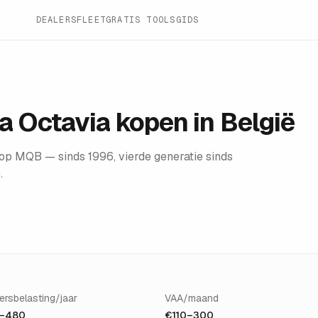
DEALERS
FLEET
GRATIS TOOLS
GIDS
a Octavia
kopen in België
p MQB — sinds 1996, vierde generatie sinds
.
ersbelasting/jaar
VAA/maand
–480
€110–300