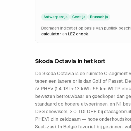
Antwerpen
:
ja
Gent
:
ja
Brussel
:
ja
Bedragen indicatief op basis van publiek besc
calculator
en
LEZ check
.
Skoda Octavia
in het kort
De Skoda Octavia is de ruimste C-segment w
tegen een lagere prijs dan Golf of Passat. D
iV PHEV (1.4 TSI + 13 kWh, 55 km WLTP elekt
bewezen betrouwbaar en goedkoper dan gen IV
standaard op hogere uitvoeringen, en N1 best
DSG oliewissel, 2.0 TDI DPF bij stadsgebruik.
PHEV) zijn zeldzaam — hoge onderhoudskosten
Seat-zus). In België favoriet bij gezinnen, v