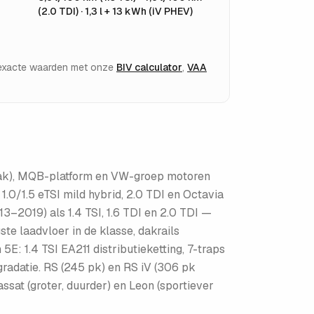
(2.0 TDI) · 1,3 l + 13 kWh (iV PHEV)
e exacte waarden met onze
BIV calculator
,
VAA
reak), MQB-platform en VW-groep motoren
1.0/1.5 eTSI mild hybrid, 2.0 TDI en Octavia
3–2019) als 1.4 TSI, 1.6 TDI en 2.0 TDI —
e laadvloer in de klasse, dakrails
E: 1.4 TSI EA211 distributieketting, 7-traps
egradatie. RS (245 pk) en RS iV (306 pk
sat (groter, duurder) en Leon (sportiever