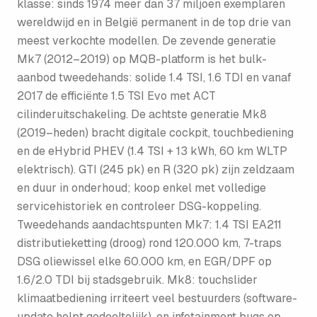
klasse: sinds 1974 meer dan 37 miljoen exemplaren
wereldwijd en in België permanent in de top drie van
meest verkochte modellen. De zevende generatie
Mk7 (2012–2019) op MQB-platform is het bulk-
aanbod tweedehands: solide 1.4 TSI, 1.6 TDI en vanaf
2017 de efficiënte 1.5 TSI Evo met ACT
cilinderuitschakeling. De achtste generatie Mk8
(2019–heden) bracht digitale cockpit, touchbediening
en de eHybrid PHEV (1.4 TSI + 13 kWh, 60 km WLTP
elektrisch). GTI (245 pk) en R (320 pk) zijn zeldzaam
en duur in onderhoud; koop enkel met volledige
servicehistoriek en controleer DSG-koppeling.
Tweedehands aandachtspunten Mk7: 1.4 TSI EA211
distributieketting (droog) rond 120.000 km, 7-traps
DSG oliewissel elke 60.000 km, en EGR/DPF op
1.6/2.0 TDI bij stadsgebruik. Mk8: touchslider
klimaatbediening irriteert veel bestuurders (software-
update helpt gedeeltelijk), en infotainment bugs op