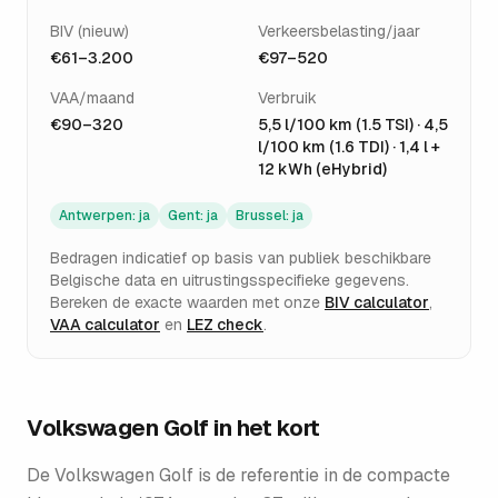
BIV (nieuw)
Verkeersbelasting/jaar
€61–3.200
€97–520
VAA/maand
Verbruik
€90–320
5,5 l/100 km (1.5 TSI) · 4,5
l/100 km (1.6 TDI) · 1,4 l +
12 kWh (eHybrid)
Antwerpen
:
ja
Gent
:
ja
Brussel
:
ja
Bedragen indicatief op basis van publiek beschikbare
Belgische data en uitrustingsspecifieke gegevens.
Bereken de exacte waarden met onze
BIV calculator
,
VAA calculator
en
LEZ check
.
Volkswagen Golf
in het kort
De Volkswagen Golf is de referentie in de compacte