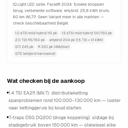
IQ.Light LED optie. Facelift 2024: fysieke knoppen
terug, verbeterde software. eHybrid: 25,8 kWh bruto,
60 km WLTP. Geen Variant meer in alle markten —
check beschikbaarheid België.
1.0 eTSI mild hybrid 110 pk
1.5 eTSI mild hybrid 130/150 pk
2.0 TDI 115/150 pk
eHybrid 204 pk (1.5 TSI + 13 kWh)
GTI 245 pk
R 320 pk (4Motion)
GTE (eHybrid hernoemd)
Wat checken bij de aankoop
1.4 TSI EA211 (Mk7): distributieketting
spanproblemen rond 100.000–130.000 km — luister
naar kettinggeruis bij koud starten.
7-traps DSG DQ200 (droge koppeling): slijtage bij
stadsgebruik boven 150.000 km — oliewissel elke