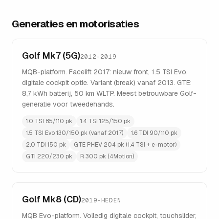
Generaties en motorisaties
Golf Mk7 (5G)
2012–2019
MQB-platform. Facelift 2017: nieuw front, 1.5 TSI Evo,
digitale cockpit optie. Variant (break) vanaf 2013. GTE:
8,7 kWh batterij, 50 km WLTP. Meest betrouwbare Golf-
generatie voor tweedehands.
1.0 TSI 85/110 pk
1.4 TSI 125/150 pk
1.5 TSI Evo 130/150 pk (vanaf 2017)
1.6 TDI 90/110 pk
2.0 TDI 150 pk
GTE PHEV 204 pk (1.4 TSI + e-motor)
GTI 220/230 pk
R 300 pk (4Motion)
Golf Mk8 (CD)
2019–HEDEN
MQB Evo-platform. Volledig digitale cockpit, touchslider,