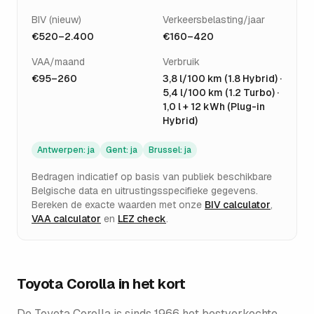
BIV (nieuw)
Verkeersbelasting/jaar
€520–2.400
€160–420
VAA/maand
Verbruik
€95–260
3,8 l/100 km (1.8 Hybrid) ·
5,4 l/100 km (1.2 Turbo) ·
1,0 l + 12 kWh (Plug-in
Hybrid)
Antwerpen
:
ja
Gent
:
ja
Brussel
:
ja
Bedragen indicatief op basis van publiek beschikbare
Belgische data en uitrustingsspecifieke gegevens.
Bereken de exacte waarden met onze
BIV calculator
,
VAA calculator
en
LEZ check
.
Toyota Corolla
in het kort
De Toyota Corolla is sinds 1966 het bestverkochte