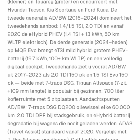
(kleiner) en Touareg (groter) en concurreert met
Hyundai Tucson, Kia Sportage en Ford Kuga. De
tweede generatie AD/BW (2016–2024) domineert het
tweedehands aanbod: 1.4/1.5 TSI, 2.0 TDI en vanaf
2020 de eHybrid PHEV (1.4 TSI + 13 kWh, 50 km
WLTP elektrisch). De derde generatie (2024–heden)
op MQB Evo brengt eTSI mild hybrid, grotere PHEV-
batterij (19,7 kWh, 100+ km WLTP) en een volledig
digitaal cockpit. Tweedehands ziet u vooral AD/BW
uit 2017–2023 als 2.0 TDI 150 pk en 1.5 TSI Evo 150
pk — beide met 7-traps DSG. Tiguan Allspace (7-zit,
+109 mm lengte) is populair bij gezinnen: 700 liter
kofferruimte met 5 zitplaatsen. Aandachtspunten
AD/BW: 7-traps DSG DQ200 oliewissel elke 60.000
km, 2.0 TDI DPF bij stadsgebruik, en eHybrid batterij
degradatie bij wagens die nooit geladen werden. ADAS
(Travel Assist) standaard vanaf 2020. Vergelijk met
T-Roc (kleiner, goedkoper), Golf (zelfde motoren,