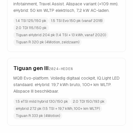
infotainment, Travel Assist. Allspace variant (+109 mm).
eHybrid: 50 km WLTP elektrisch, 7,2 kW AC-laden.
1.4 TSI 125/150 pk
1.5 TSI Evo 150 pk (vanaf 2018)
2.0 TDI 115/150 pk
Tiguan eHybrid 204 pk (1.4 TSI + 13 kWh, vanaf 2020)
Tiguan R 320 pk (4Motion, zeldzaam)
Tiguan gen III
2024–HEDEN
MQB Evo-platform. Volledig digitaal cockpit, IQ.Light LED
standaard. eHybrid: 19,7 kWh bruto, 100+ km WLTP.
Allspace III beschikbaar.
1.5 eTSI mild hybrid 130/150 pk
2.0 TDI 150/193 pk
eHybrid 272 pk (1.5 TSI + 19,7 kWh, 100+ km WLTP)
Tiguan R 333 pk (4Motion)