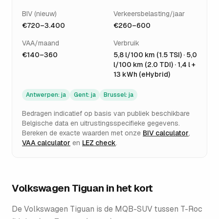
BIV (nieuw)
Verkeersbelasting/jaar
€720–3.400
€260–600
VAA/maand
Verbruik
€140–360
5,8 l/100 km (1.5 TSI) · 5,0
l/100 km (2.0 TDI) · 1,4 l +
13 kWh (eHybrid)
Antwerpen
:
ja
Gent
:
ja
Brussel
:
ja
Bedragen indicatief op basis van publiek beschikbare
Belgische data en uitrustingsspecifieke gegevens.
Bereken de exacte waarden met onze
BIV calculator
,
VAA calculator
en
LEZ check
.
Volkswagen Tiguan
in het kort
De Volkswagen Tiguan is de MQB-SUV tussen T-Roc