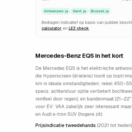
Antwerpen
:
ja
Gent
:
ja
Brussel
:
ja
Bedragen indicatief op basis van publiek besc
calculator
en
LEZ check
.
Mercedes-Benz EQS
in het kort
De Mercedes EQS is het elektrische antwoord
die Hyperscreen (drielens) toont op toptri
km in ideale omstandigheden; reëel 450–55
specs; achterstuur optie verbetert bochtwe
remfeel door regen), en bandenmaat (21–22" 
voor EV; VAA zakelijk zeer interessant maar 
en Audi e-tron SUV (hogere zit).
Prijsindicatie tweedehands
(
2021 tot heden