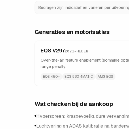
Bedragen zijn indicatief en varieren per uitvoeri
Generaties en motorisaties
EQS V297
2021–HEDEN
Over-the-air feature enablement (sommige opti
range penalty.
EQS 450+
EQS 580 4MATIC
AMG EQS
Wat checken bij de aankoop
Hyperscreen: krasgevoelig, dure vervanging
Luchtvering en ADAS kalibratie na bandenwis