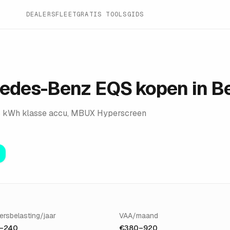
DEALERS
FLEET
GRATIS TOOLS
GIDS
edes-Benz EQS
kopen in Be
8 kWh klasse accu, MBUX Hyperscreen
ersbelasting/jaar
VAA/maand
–240
€380–920