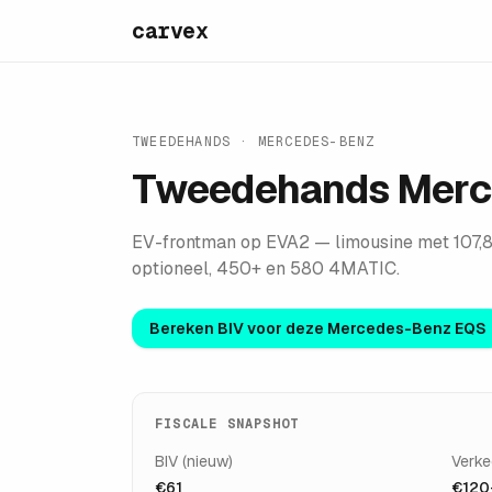
carvex
TWEEDEHANDS ·
MERCEDES-BENZ
Tweedehands
Merc
EV-frontman op EVA2 — limousine met 107,
optioneel, 450+ en 580 4MATIC.
Bereken BIV voor deze
Mercedes-Benz EQS
FISCALE SNAPSHOT
BIV (nieuw)
Verke
€61
€120