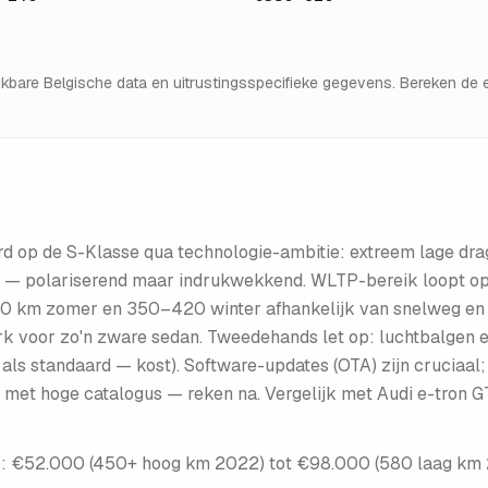
hikbare Belgische data en uitrustingsspecifieke gegevens. Bereken d
 op de S-Klasse qua technologie-ambitie: extreem lage drag 
ms — polariserend maar indrukwekkend. WLTP-bereik loopt op 
0 km zomer en 350–420 winter afhankelijk van snelweg en 
rk voor zo'n zware sedan. Tweedehands let op: luchtbalgen 
als standaard — kost). Software-updates (OTA) zijn cruciaal
met hoge catalogus — reken na. Vergelijk met Audi e-tron GT 
):
€52.000 (450+ hoog km 2022) tot €98.000 (580 laag km