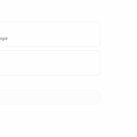
lgië
ë