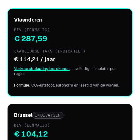
Vlaanderen
BIV (EENMALIG)
€ 287,59
JAARLIJKSE TAKS (INDICATIEF)
€ 114,21 / jaar
Verkeersbelasting berekenen
— volledige simulator per
regio
Formule:
CO₂-uitstoot, euronorm en leeftijd van de wagen.
Brussel
INDICATIEF
BIV (EENMALIG)
€ 104,12