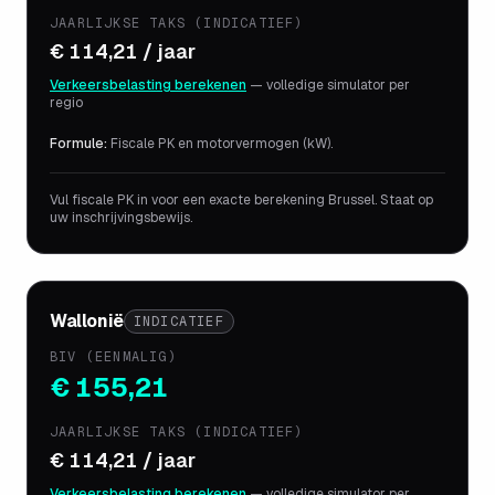
JAARLIJKSE TAKS (INDICATIEF)
€ 114,21 / jaar
Verkeersbelasting berekenen
— volledige simulator per
regio
Formule:
Fiscale PK en motorvermogen (kW).
Vul fiscale PK in voor een exacte berekening Brussel. Staat op
uw inschrijvingsbewijs.
Wallonië
INDICATIEF
BIV (EENMALIG)
€ 155,21
JAARLIJKSE TAKS (INDICATIEF)
€ 114,21 / jaar
Verkeersbelasting berekenen
— volledige simulator per