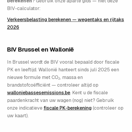
berekenen
? Gebruik onze aparte gids — niet deze
BIV-calculator:
Verkeersbelasting berekenen — wegentaks en rijtaks
2026
BIV Brussel en Wallonië
In Brussel wordt de BIV vooral bepaald door fiscale
PK en leeftijd. Wallonië hanteert sinds juli 2025 een
nieuwe formule met CO₂, massa en
brandstofcoëfficiënt — controleer altijd op
walloniebassesemissions.be
. Kent u de fiscale
paarden­kracht van uw wagen (nog) niet? Gebruik
onze indicatieve
fiscale PK-berekening
(controleer op
uw kaart).