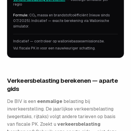
regio
Formule:
CO₂, massa en brandstofcoëfficiënt (nieuw sinds
07/2025). Indicatief — exacte berekening via Wallonische
simulator.
Indicatief — controleer op walloniebassesemissions.be.
Vul fiscale PK in voor een nauwkeuriger schatting.
Verkeersbelasting berekenen — aparte
gids
De BIV is een
eenmalige
belasting bij
inverkeerstelling. De jaarlijkse verkeersbelasting
(wegentaks, rijtaks) volgt andere tarieven op basis
van fiscale PK. Zoekt u
verkeersbelasting